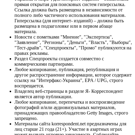
прямая открытая для поисковых систем гиперссылка.
Ссылка должна быть размещена в независимости от
полного либо частичного использования материалов.
Гиперссылка (для интернет- изданий) – должна быть
размещена в подзаголовке или в первом абзаце
материала.
Новости с пометками "Мнение", "Экспертиза",
"Заявление", "Регионы", "Деньги", "Власть", "Выборы",
"Тест-драйв", "Спецпроекты", "Промо" публикуются на
правах рекламы.
Раздел Спецпроекты создается совместно с
коммерческими партнерами.
Любое копирование, публикация, републикация и
другое распространение информации, которое содержит
ссылку на "Интерфакс-Украина", EPA / UPG, строго
воспрещается.
Владелец веб-страницы в разделе Я- Корреспондент
является автор публикации.
Любое копирование, перепечатка и воспроизведение
фотографий и/или аудиовизуальных материалов,
принадлежащих правообладателю Getty Images, строго
запрещено.
Материалы сайта korrespondent.net предназначены для
лиц старше 21 года (21+). Участие в азартных играх
может вызвать игровую зависимость. Соблюдайте