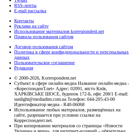
Twitter
RSS-ленты
E-mail рассылка
Контакты
Реклама на сайте
Использование материалов korrespondent.net
Правила пользования сайтом
Договор пользования сайтом
Политика в сфере конфиденциальности и персональных
данных
Пользовательское соглашение
Редакция
© 2000-2026, Korrespondent.net
Субъект в сфере онлайн-медиа Название онлайн-медиа -
«КореспонденТ.net» Адрес: 02091, місто Київ,
ХАРКІВСЬКЕ ШОСЕ, будинок 172-Б, офіс 208/1 E-mail:
sunlight@mediadim.com.ua
Телефон: 044-205-43-00
Идентификатор медиа - R40-06068
Использование любых материалов, размещённых на
сайте, разрешается при условии ссылки на
Корреспондент.net.
При копировании материалов со страницы «Новости
Украины и мира», для интернет-изданий – обязательна