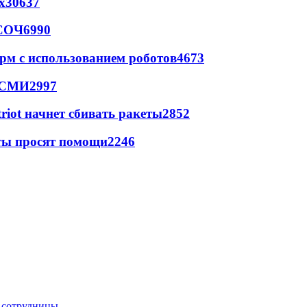
х
30637
 СОЧ
6990
рм с использованием роботов
4673
- СМИ
2997
triot начнет сбивать ракеты
2852
сты просят помощи
2246
е сотрудницы