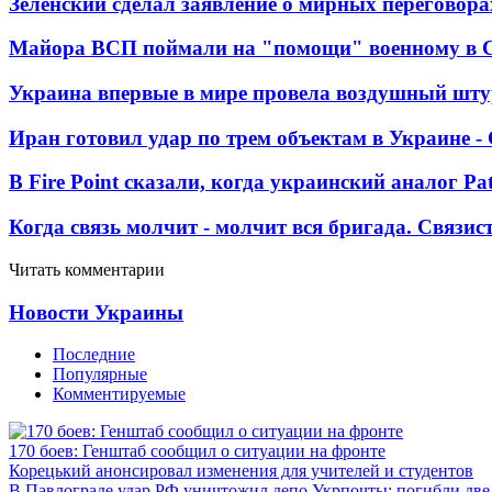
Зеленский сделал заявление о мирных переговора
Майора ВСП поймали на "помощи" военному в
Украина впервые в мире провела воздушный шту
Иран готовил удар по трем объектам в Украине 
В Fire Point сказали, когда украинский аналог Pa
Когда связь молчит - молчит вся бригада. Связи
Читать комментарии
Новости Украины
Последние
Популярные
Комментируемые
170 боев: Генштаб сообщил о ситуации на фронте
Корецький анонсировал изменения для учителей и студентов
В Павлограде удар РФ уничтожил депо Укрпочты: погибли дв