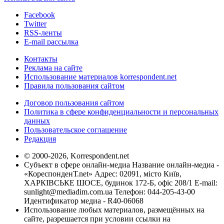
Facebook
Twitter
RSS-ленты
E-mail рассылка
Контакты
Реклама на сайте
Использование материалов korrespondent.net
Правила пользования сайтом
Договор пользования сайтом
Политика в сфере конфиденциальности и персональных
данных
Пользовательское соглашение
Редакция
© 2000-2026, Korrespondent.net
Субъект в сфере онлайн-медиа Название онлайн-медиа -
«КореспонденТ.net» Адрес: 02091, місто Київ,
ХАРКІВСЬКЕ ШОСЕ, будинок 172-Б, офіс 208/1 E-mail:
sunlight@mediadim.com.ua
Телефон: 044-205-43-00
Идентификатор медиа - R40-06068
Использование любых материалов, размещённых на
сайте, разрешается при условии ссылки на