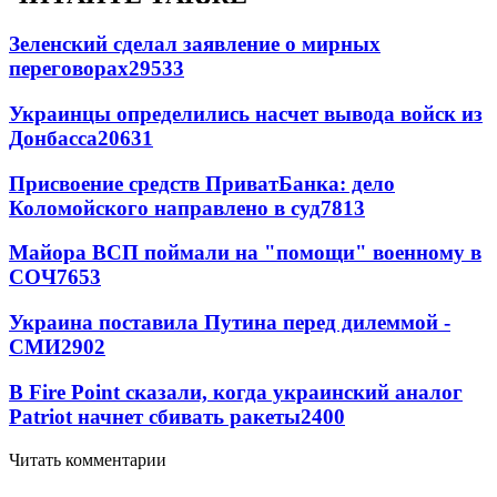
Зеленский сделал заявление о мирных
переговорах
29533
Украинцы определились насчет вывода войск из
Донбасса
20631
Присвоение средств ПриватБанка: дело
Коломойского направлено в суд
7813
Майора ВСП поймали на "помощи" военному в
СОЧ
7653
Украина поставила Путина перед дилеммой -
СМИ
2902
В Fire Point сказали, когда украинский аналог
Patriot начнет сбивать ракеты
2400
Читать комментарии