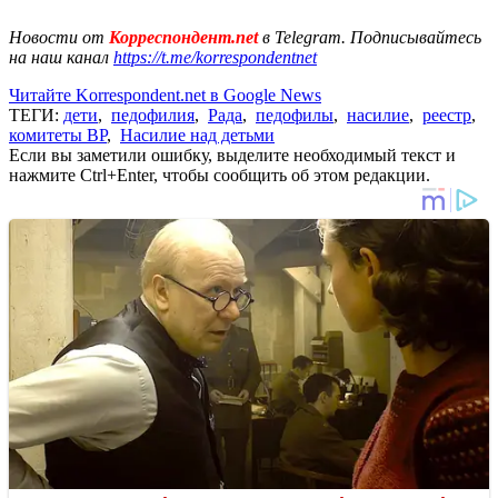
Новости от
Корреспондент.net
в Telegram. Подписывайтесь
на наш канал
https://t.me/korrespondentnet
Читайте Korrespondent.net в Google News
ТЕГИ:
дети
,
педофилия
,
Рада
,
педофилы
,
насилие
,
реестр
,
комитеты ВР
,
Насилие над детьми
Если вы заметили ошибку, выделите необходимый текст и
нажмите Ctrl+Enter, чтобы сообщить об этом редакции.