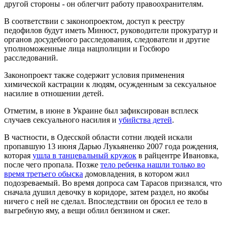
другой стороны - он облегчит работу правоохранителям.
В соответствии с законопроектом, доступ к реестру
педофилов будут иметь Минюст, руководители прокуратур и
органов досудебного расследования, следователи и другие
уполноможенные лица нацполиции и Госбюро
расследований.
Законопроект также содержит условия применения
химической кастрации к людям, осужденным за сексуальное
насилие в отношении детей.
Отметим, в июне в Украине был зафиксирован всплеск
случаев сексуального насилия и
убийства детей
.
В частности, в Одесской области сотни людей искали
пропавшую 13 июня Дарью Лукьяненко 2007 года рождения,
которая
ушла в танцевальный кружок
в райцентре Ивановка,
после чего пропала. Позже
тело ребенка нашли только во
время третьего обыска
домовладения, в котором жил
подозреваемый. Во время допроса сам Тарасов признался, что
сначала душил девочку в коридоре, затем раздел, но якобы
ничего с ней не сделал. Впоследствии он бросил ее тело в
выгребную яму, а вещи облил бензином и сжег.