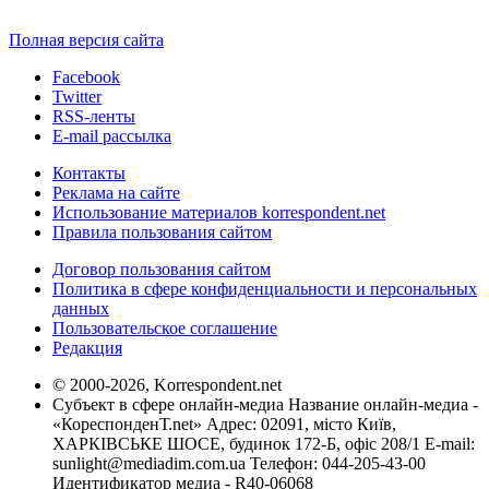
Полная версия сайта
Facebook
Twitter
RSS-ленты
E-mail рассылка
Контакты
Реклама на сайте
Использование материалов korrespondent.net
Правила пользования сайтом
Договор пользования сайтом
Политика в сфере конфиденциальности и персональных
данных
Пользовательское соглашение
Редакция
© 2000-2026, Korrespondent.net
Субъект в сфере онлайн-медиа Название онлайн-медиа -
«КореспонденТ.net» Адрес: 02091, місто Київ,
ХАРКІВСЬКЕ ШОСЕ, будинок 172-Б, офіс 208/1 E-mail:
sunlight@mediadim.com.ua
Телефон: 044-205-43-00
Идентификатор медиа - R40-06068