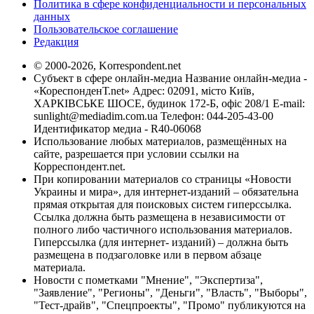
Политика в сфере конфиденциальности и персональных
данных
Пользовательское соглашение
Редакция
© 2000-2026, Korrespondent.net
Субъект в сфере онлайн-медиа Название онлайн-медиа -
«КореспонденТ.net» Адрес: 02091, місто Київ,
ХАРКІВСЬКЕ ШОСЕ, будинок 172-Б, офіс 208/1 E-mail:
sunlight@mediadim.com.ua
Телефон: 044-205-43-00
Идентификатор медиа - R40-06068
Использование любых материалов, размещённых на
сайте, разрешается при условии ссылки на
Корреспондент.net.
При копировании материалов со страницы «Новости
Украины и мира», для интернет-изданий – обязательна
прямая открытая для поисковых систем гиперссылка.
Ссылка должна быть размещена в независимости от
полного либо частичного использования материалов.
Гиперссылка (для интернет- изданий) – должна быть
размещена в подзаголовке или в первом абзаце
материала.
Новости с пометками "Мнение", "Экспертиза",
"Заявление", "Регионы", "Деньги", "Власть", "Выборы",
"Тест-драйв", "Спецпроекты", "Промо" публикуются на