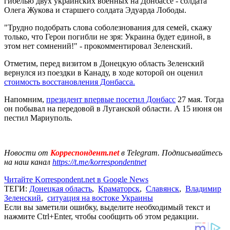
гибелью двух украинских военных на Донбассе - солдата
Олега Жукова и старшего солдата Эдуарда Лободы.
"Трудно подобрать слова соболезнования для семей, скажу
только, что Герои погибли не зря: Украина будет единой, в
этом нет сомнений!" - прокомментировал Зеленский.
Отметим, перед визитом в Донецкую область Зеленский
вернулся из поездки в Канаду, в ходе которой он оценил
стоимость восстановления Донбасса.
Напомним,
президент впервые посетил Донбасс
27 мая. Тогда
он побывал на передовой в Луганской области. А 15 июня он
пестил Мариуполь.
Новости от
Корреспондент.net
в Telegram. Подписывайтесь
на наш канал
https://t.me/korrespondentnet
Читайте Korrespondent.net в Google News
ТЕГИ:
Донецкая область
,
Краматорск
,
Славянск
,
Владимир
Зеленский
,
ситуация на востоке Украины
Если вы заметили ошибку, выделите необходимый текст и
нажмите Ctrl+Enter, чтобы сообщить об этом редакции.