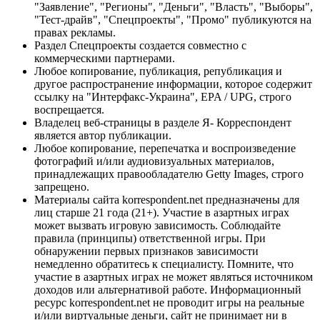
"Заявление", "Регионы", "Деньги", "Власть", "Выборы",
"Тест-драйв", "Спецпроекты", "Промо" публикуются на
правах рекламы.
Раздел Спецпроекты создается совместно с
коммерческими партнерами.
Любое копирование, публикация, републикация и
другое распространение информации, которое содержит
ссылку на "Интерфакс-Украина", EPA / UPG, строго
воспрещается.
Владелец веб-страницы в разделе Я- Корреспондент
является автор публикации.
Любое копирование, перепечатка и воспроизведение
фотографий и/или аудиовизуальных материалов,
принадлежащих правообладателю Getty Images, строго
запрещено.
Материалы сайта korrespondent.net предназначены для
лиц старше 21 года (21+). Участие в азартных играх
может вызвать игровую зависимость. Соблюдайте
правила (принципы) ответственной игры. При
обнаружении первых признаков зависимости
немедленно обратитесь к специалисту. Помните, что
участие в азартных играх не может являться источником
доходов или альтернативой работе. Информационный
ресурс korrespondent.net не проводит игры на реальные
и/или виртуальные деньги, сайт не принимает ни в