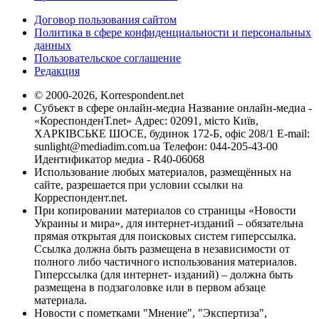
Договор пользования сайтом
Политика в сфере конфиденциальности и персональных
данных
Пользовательское соглашение
Редакция
© 2000-2026, Korrespondent.net
Субъект в сфере онлайн-медиа Название онлайн-медиа -
«КореспонденТ.net» Адрес: 02091, місто Київ,
ХАРКІВСЬКЕ ШОСЕ, будинок 172-Б, офіс 208/1 E-mail:
sunlight@mediadim.com.ua
Телефон: 044-205-43-00
Идентификатор медиа - R40-06068
Использование любых материалов, размещённых на
сайте, разрешается при условии ссылки на
Корреспондент.net.
При копировании материалов со страницы «Новости
Украины и мира», для интернет-изданий – обязательна
прямая открытая для поисковых систем гиперссылка.
Ссылка должна быть размещена в независимости от
полного либо частичного использования материалов.
Гиперссылка (для интернет- изданий) – должна быть
размещена в подзаголовке или в первом абзаце
материала.
Новости с пометками "Мнение", "Экспертиза",