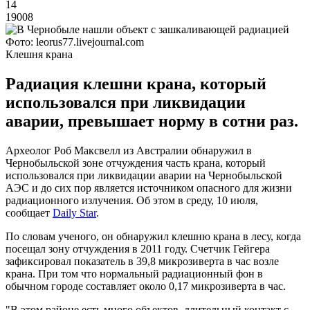
14
19008
Фото: leorus77.livejournal.com
Клешня крана
Радиация клешни крана, который
использовался при ликвидации
аварии, превышает норму в сотни раз.
Археолог Роб Максвелл из Австралии обнаружил в
Чернобыльской зоне отчуждения часть крана, который
использовался при ликвидации аварии на Чернобыльской
АЭС и до сих пор является источником опасного для жизни
радиационного излучения. Об этом в среду, 10 июля,
сообщает
Daily Star
.
По словам ученого, он обнаружил клешню крана в лесу, когда
посещал зону отчуждения в 2011 году. Счетчик Гейгера
зафиксировал показатель в 39,8 микрозиверта в час возле
крана. При том что нормальный радиационный фон в
обычном городе составляет около 0,17 микрозиверта в час.
"В этом районе есть много объектов, длительный контакт с