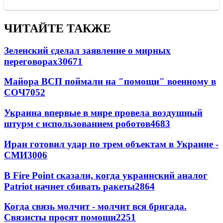
ЧИТАЙТЕ ТАКЖЕ
Зеленский сделал заявление о мирных
переговорах
30671
Майора ВСП поймали на "помощи" военному в
СОЧ
7052
Украина впервые в мире провела воздушный
штурм с использованием роботов
4683
Иран готовил удар по трем объектам в Украине -
СМИ
3006
В Fire Point сказали, когда украинский аналог
Patriot начнет сбивать ракеты
2864
Когда связь молчит - молчит вся бригада.
Связисты просят помощи
2251