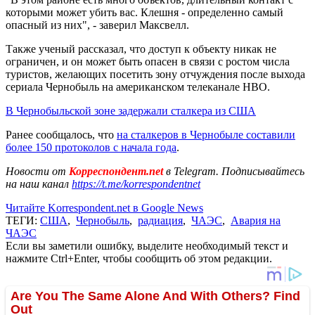
которыми может убить вас. Клешня - определенно самый
опасный из них", - заверил Максвелл.
Также ученый рассказал, что доступ к объекту никак не
ограничен, и он может быть опасен в связи с ростом числа
туристов, желающих посетить зону отчуждения после выхода
сериала Чернобыль на американском телеканале HBO.
В Чернобыльской зоне задержали сталкера из США
Ранее сообщалось, что
на сталкеров в Чернобыле составили
более 150 протоколов с начала года
.
Новости от
Корреспондент.net
в Telegram. Подписывайтесь
на наш канал
https://t.me/korrespondentnet
Читайте Korrespondent.net в Google News
ТЕГИ:
США
,
Чернобыль
,
радиация
,
ЧАЭС
,
Авария на
ЧАЭС
Если вы заметили ошибку, выделите необходимый текст и
нажмите Ctrl+Enter, чтобы сообщить об этом редакции.