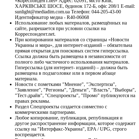
«КореспонденТ.net» Адрес: 02091, місто Київ,
ХАРКІВСЬКЕ ШОСЕ, будинок 172-Б, офіс 208/1 E-mail:
sunlight@mediadim.com.ua
Телефон: 044-205-43-00
Идентификатор медиа - R40-06068
Использование любых материалов, размещённых на
сайте, разрешается при условии ссылки на
Корреспондент.net.
При копировании материалов со страницы «Новости
Украины и мира», для интернет-изданий – обязательна
прямая открытая для поисковых систем гиперссылка.
Ссылка должна быть размещена в независимости от
полного либо частичного использования материалов.
Гиперссылка (для интернет- изданий) – должна быть
размещена в подзаголовке или в первом абзаце
материала.
Новости с пометками "Мнение", "Экспертиза",
"Заявление", "Регионы", "Деньги", "Власть", "Выборы",
"Тест-драйв", "Спецпроекты", "Промо" публикуются на
правах рекламы.
Раздел Спецпроекты создается совместно с
коммерческими партнерами.
Любое копирование, публикация, републикация и
другое распространение информации, которое содержит
ссылку на "Интерфакс-Украина", EPA / UPG, строго
воспрещается.