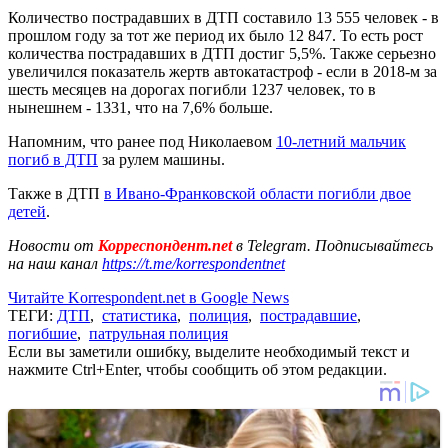
Количество пострадавших в ДТП составило 13 555 человек - в
прошлом году за тот же период их было 12 847. То есть рост
количества пострадавших в ДТП достиг 5,5%. Также серьезно
увеличился показатель жертв автокатастроф - если в 2018-м за
шесть месяцев на дорогах погибли 1237 человек, то в
нынешнем - 1331, что на 7,6% больше.
Напомним, что ранее под Николаевом
10-летний мальчик
погиб в ДТП
за рулем машины.
Также в ДТП
в Ивано-Франковской области погибли двое
детей
.
Новости от
Корреспондент.net
в Telegram. Подписывайтесь
на наш канал
https://t.me/korrespondentnet
Читайте Korrespondent.net в Google News
ТЕГИ:
ДТП
,
статистика
,
полиция
,
пострадавшие
,
погибшие
,
патрульная полиция
Если вы заметили ошибку, выделите необходимый текст и
нажмите Ctrl+Enter, чтобы сообщить об этом редакции.