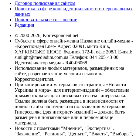
Договор пользования сайтом
Политика в сфере конфиденциальности и персональных
данных
Пользовательское соглашение
Редакция
© 2000-2026, Korrespondent.net
Субъект в сфере онлайн-медиа Название онлайн-медиа -
«КореспонденТ.net» Адрес: 02091, місто Київ,
ХАРКІВСЬКЕ ШОСЕ, будинок 172-Б, офіс 208/1 E-mail:
sunlight@mediadim.com.ua
Телефон: 044-205-43-00
Идентификатор медиа - R40-06068
Использование любых материалов, размещённых на
сайте, разрешается при условии ссылки на
Корреспондент.net.
При копировании материалов со страницы «Новости
Украины и мира», для интернет-изданий – обязательна
прямая открытая для поисковых систем гиперссылка.
Ссылка должна быть размещена в независимости от
полного либо частичного использования материалов.
Гиперссылка (для интернет- изданий) – должна быть
размещена в подзаголовке или в первом абзаце
материала.
Новости с пометками "Мнение", "Экспертиза",
"Заявление", "Регионы", "Деньги", "Власть", "Выборы",