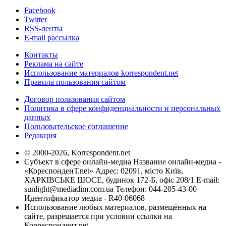
Facebook
Twitter
RSS-ленты
E-mail рассылка
Контакты
Реклама на сайте
Использование материалов korrespondent.net
Правила пользования сайтом
Договор пользования сайтом
Политика в сфере конфиденциальности и персональных
данных
Пользовательское соглашение
Редакция
© 2000-2026, Korrespondent.net
Субъект в сфере онлайн-медиа Название онлайн-медиа -
«КореспонденТ.net» Адрес: 02091, місто Київ,
ХАРКІВСЬКЕ ШОСЕ, будинок 172-Б, офіс 208/1 E-mail:
sunlight@mediadim.com.ua
Телефон: 044-205-43-00
Идентификатор медиа - R40-06068
Использование любых материалов, размещённых на
сайте, разрешается при условии ссылки на
Корреспондент.net.