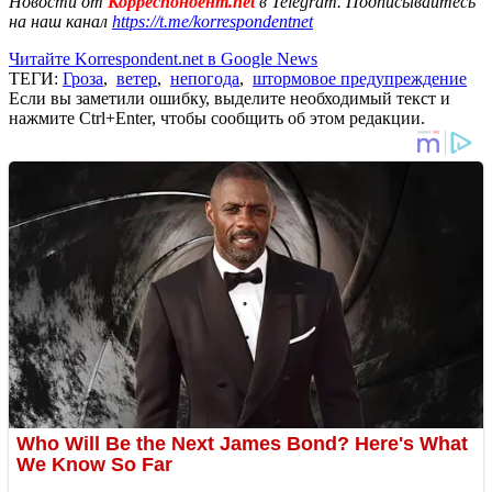
Новости от
Корреспондент.net
в Telegram. Подписывайтесь
на наш канал
https://t.me/korrespondentnet
Читайте Korrespondent.net в Google News
ТЕГИ:
Гроза
,
ветер
,
непогода
,
штормовое предупреждение
Если вы заметили ошибку, выделите необходимый текст и
нажмите Ctrl+Enter, чтобы сообщить об этом редакции.