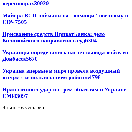
переговорах
30929
Майора ВСП поймали на "помощи" военному в
СОЧ
7505
Присвоение средств ПриватБанка: дело
Коломойского направлено в суд
6304
Украинцы определились насчет вывода войск из
Донбасса
5670
Украина впервые в мире провела воздушный
штурм с использованием роботов
4798
Иран готовил удар по трем объектам в Украине -
СМИ
3097
Читать комментарии