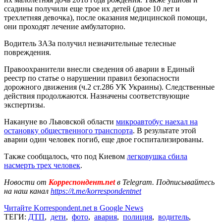
ссадины получили еще трое их детей (двое 10 лет и
трехлетняя девочка), после оказания медицинской помощи,
они проходят лечение амбулаторно.
Водитель ЗАЗа получил незначительные телесные
повреждения.
Правоохранители внесли сведения об аварии в Единый
реестр по статье о нарушении правил безопасности
дорожного движения (ч.2 ст.286 УК Украины). Следственные
действия продолжаются. Назначены соответствующие
экспертизы.
Накануне во Львовской области
микроавтобус наехал на
остановку общественного транспорта
. В результате этой
аварии один человек погиб, еще двое госпитализированы.
Также сообщалось, что под Киевом
легковушка сбила
насмерть трех человек
.
Новости от
Корреспондент.net
в Telegram. Подписывайтесь
на наш канал
https://t.me/korrespondentnet
Читайте Korrespondent.net в Google News
ТЕГИ:
ДТП
,
дети
,
фото
,
авария
,
полиция
,
водитель
,