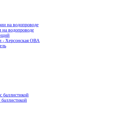
и на водопроводе
анций
и - Херсонская ОВА
ель
с баллистикой