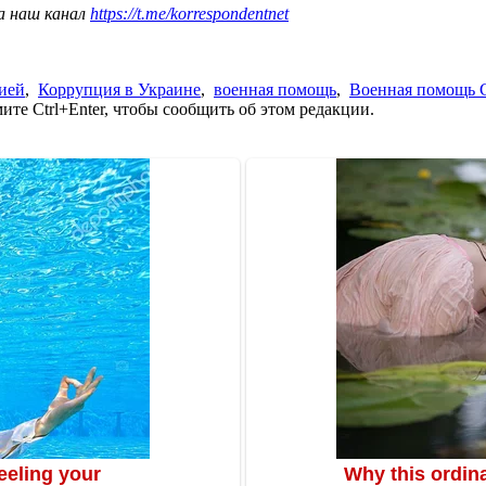
а наш канал
https://t.me/korrespondentnet
цией
,
Коррупция в Украине
,
военная помощь
,
Военная помощь
те Ctrl+Enter, чтобы сообщить об этом редакции.