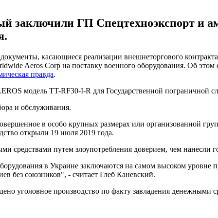
ый заключили ГП Спецтехноэкспорт и а
я.
а документы, касающиеся реализации внешнеторгового контракта
dwide Aeros Corp на поставку военного оборудования. Об этом с
мическая правда
.
 AEROS модель TT-RF30-I-R для Государственной пограничной с
бора и обслуживания.
 совершенное в особо крупных размерах или организованной гру
дство открыли 19 июля 2019 года.
ми средствами путем злоупотребления доверием, чем нанесли г
борудования в Украине заключаются на самом высоком уровне 
ев без союзников", - считает Глеб Каневский.
дено уголовное производство по факту завладения денежными ср