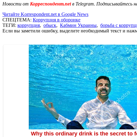
Новости от
Корреспондент.net
в Telegram. Подписывайтесь н
Читайте Korrespondent.net в Google News
СПЕЦТЕМА:
Коррупция в оборонке
ТЕГИ:
коррупция
,
обыск
,
Кабмин Украины
,
борьба с корруп
Если вы заметили ошибку, выделите необходимый текст и нажми