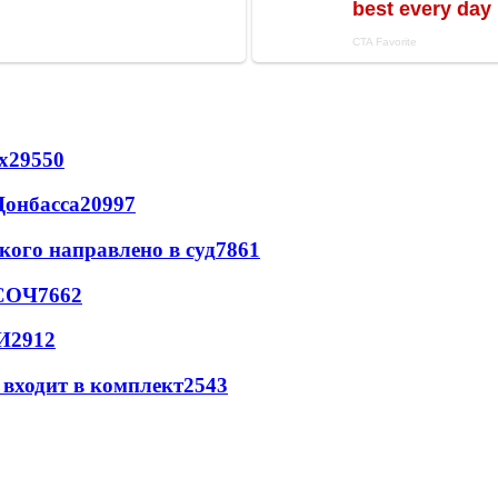
х
29550
Донбасса
20997
кого направлено в суд
7861
 СОЧ
7662
И
2912
 входит в комплект
2543