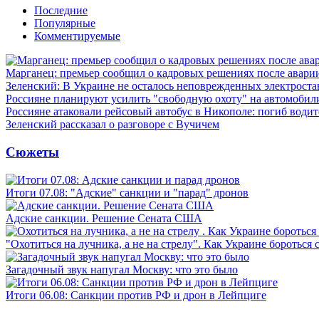
Последние
Популярные
Комментируемые
Марганец: премьер сообщил о кадровых решениях после авари
Зеленский: В Украине не осталось неповрежденных электрост
Россияне планируют усилить "свободную охоту" на автомобил
Россияне атаковали рейсовый автобус в Никополе: погиб водит
Зеленский рассказал о разговоре с Вучичем
Сюжеты
Итоги 07.08: "Адские" санкции и "парад" дронов
Адские санкции. Решение Сената США
"Охотиться на лучника, а не на стрелу". Как Украине бороться 
Загадочный звук напугал Москву: что это было
Итоги 06.08: Санкции против РФ и дрон в Лейпциге