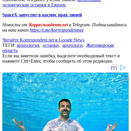
человеческие останки в Европе
.
SpaceX запустит в космос прах людей
Новости от
Корреспондент.net
в Telegram. Подписывайтесь
на наш канал
https://t.me/korrespondentnet
Читайте Korrespondent.net в Google News
ТЕГИ:
археология
,
останки
,
археологи
,
Житомирская
область
Если вы заметили ошибку, выделите необходимый текст и
нажмите Ctrl+Enter, чтобы сообщить об этом редакции.