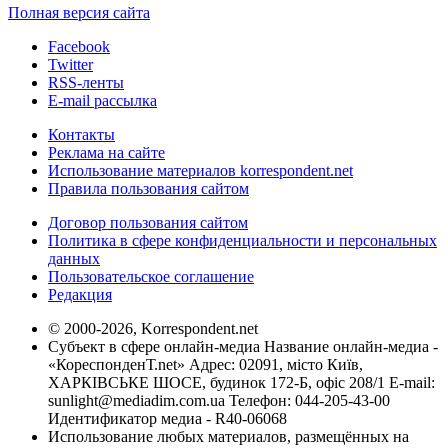
Полная версия сайта
Facebook
Twitter
RSS-ленты
E-mail рассылка
Контакты
Реклама на сайте
Использование материалов korrespondent.net
Правила пользования сайтом
Договор пользования сайтом
Политика в сфере конфиденциальности и персональных
данных
Пользовательское соглашение
Редакция
© 2000-2026, Korrespondent.net
Субъект в сфере онлайн-медиа Название онлайн-медиа -
«КореспонденТ.net» Адрес: 02091, місто Київ,
ХАРКІВСЬКЕ ШОСЕ, будинок 172-Б, офіс 208/1 E-mail:
sunlight@mediadim.com.ua
Телефон: 044-205-43-00
Идентификатор медиа - R40-06068
Использование любых материалов, размещённых на