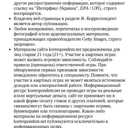
другое распространение информации, которое содержит
ссылку на "Интерфакс-Украина", EPA / UPG, строго
воспрещается.
Владелец веб-страницы в разделе Я- Корреспондент
является автор публикации.
Любое копирование, перепечатка и воспроизведение
фотографий и/или аудиовизуальных материалов,
принадлежащих правообладателю Getty Images, строго
запрещено.
Материалы сайта korrespondent.net предназначены для
лиц старше 21 года (21+). Участие в азартных играх
может вызвать игровую зависимость. Соблюдайте
правила (принципы) ответственной игры. При
обнаружении первых признаков зависимости
немедленно обратитесь к специалисту. Помните, что
участие в азартных играх не может являться источником
доходов или альтернативой работе. Информационный
ресурс korrespondent.net не проводит игры на реальные
и/или виртуальные деньги, сайт не принимает ни в
какой форме оплату ставок и других платежей, которые
связаны/могут быть связаны с азартными играми,
букмекерами или тотализаторами. Какие-либо
материалы на информационном ресурсе
korrespondent.net публикуются исключительно в
информационных целях.