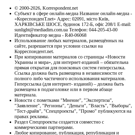
© 2000-2026, Korrespondent.net
Субъект в сфере онлайн-медиа Название онлайн-медиа -
«КореспонденТ.net» Адрес: 02091, місто Київ,
ХАРКІВСЬКЕ ШОСЕ, будинок 172-Б, офіс 208/1 E-mail:
sunlight@mediadim.com.ua
Телефон: 044-205-43-00
Идентификатор медиа - R40-06068
Использование любых материалов, размещённых на
сайте, разрешается при условии ссылки на
Корреспондент.net.
При копировании материалов со страницы «Новости
Украины и мира», для интернет-изданий – обязательна
прямая открытая для поисковых систем гиперссылка.
Ссылка должна быть размещена в независимости от
полного либо частичного использования материалов.
Гиперссылка (для интернет- изданий) – должна быть
размещена в подзаголовке или в первом абзаце
материала.
Новости с пометками "Мнение", "Экспертиза",
"Заявление", "Регионы", "Деньги", "Власть", "Выборы",
"Тест-драйв", "Спецпроекты", "Промо" публикуются на
правах рекламы.
Раздел Спецпроекты создается совместно с
коммерческими партнерами.
Любое копирование, публикация, републикация и