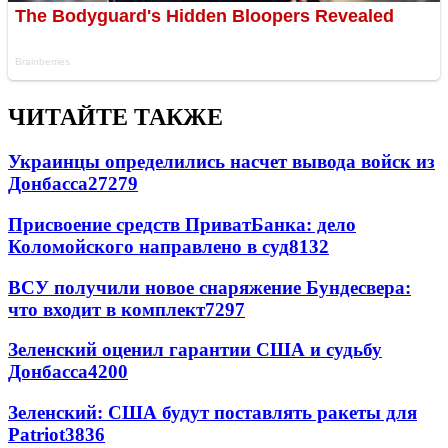
ЧИТАЙТЕ ТАКЖЕ
Украинцы определились насчет вывода войск из
Донбасса
27279
Присвоение средств ПриватБанка: дело
Коломойского направлено в суд
8132
ВСУ получили новое снаряжение Бундесвера:
что входит в комплект
7297
Зеленский оценил гарантии США и судьбу
Донбасса
4200
Зеленский: США будут поставлять ракеты для
Patriot
3836