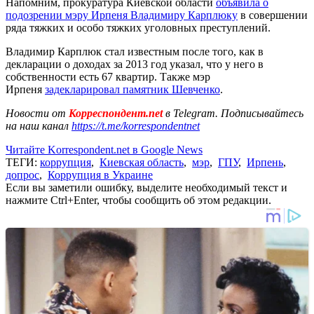
Напомним, прокуратура Киевской области
объявила о
подозрении мэру Ирпеня Владимиру Карплюку
в совершении
ряда тяжких и особо тяжких уголовных преступлений.
Владимир Карплюк стал известным после того, как в
декларации о доходах за 2013 год указал, что у него в
собственности есть 67 квартир. Также мэр
Ирпеня
задекларировал памятник Шевченко
.
Новости от
Корреспондент.net
в Telegram. Подписывайтесь
на наш канал
https://t.me/korrespondentnet
Читайте Korrespondent.net в Google News
ТЕГИ:
коррупция
,
Киевская область
,
мэр
,
ГПУ
,
Ирпень
,
допрос
,
Коррупция в Украине
Если вы заметили ошибку, выделите необходимый текст и
нажмите Ctrl+Enter, чтобы сообщить об этом редакции.