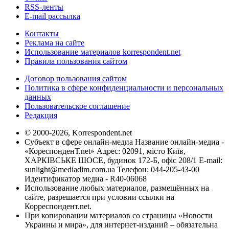
RSS-ленты
E-mail рассылка
Контакты
Реклама на сайте
Использование материалов korrespondent.net
Правила пользования сайтом
Договор пользования сайтом
Политика в сфере конфиденциальности и персональных
данных
Пользовательское соглашение
Редакция
© 2000-2026, Korrespondent.net
Субъект в сфере онлайн-медиа Название онлайн-медиа -
«КореспонденТ.net» Адрес: 02091, місто Київ,
ХАРКІВСЬКЕ ШОСЕ, будинок 172-Б, офіс 208/1 E-mail:
sunlight@mediadim.com.ua
Телефон: 044-205-43-00
Идентификатор медиа - R40-06068
Использование любых материалов, размещённых на
сайте, разрешается при условии ссылки на
Корреспондент.net.
При копировании материалов со страницы «Новости
Украины и мира», для интернет-изданий – обязательна