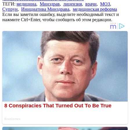
ТЕГИ:
медицина
,
Минздрав
,
лицензия
,
врачи
,
МОЗ
,
Супрун
,
Инициатива Минздрава
,
медицинская реформа
Если вы заметили ошибку, выделите необходимый текст и
нажмите Ctrl+Enter, чтобы сообщить об этом редакции.