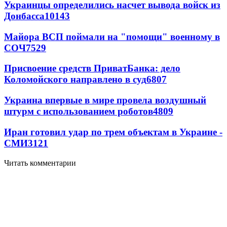
Украинцы определились насчет вывода войск из
Донбасса
10143
Майора ВСП поймали на "помощи" военному в
СОЧ
7529
Присвоение средств ПриватБанка: дело
Коломойского направлено в суд
6807
Украина впервые в мире провела воздушный
штурм с использованием роботов
4809
Иран готовил удар по трем объектам в Украине -
СМИ
3121
Читать комментарии