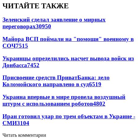
ЧИТАЙТЕ ТАКЖЕ
Зеленский сделал заявление о мирных
переговорах
30950
Майора ВСП поймали на "помощи" военному в
СОЧ
7515
Украинцы определились насчет вывода войск из
Донбасса
7452
Присвоение средств ПриватБанка: дело
Коломойского направлено в суд
6519
Украина впервые в мире провела воздушный
штурм с использованием роботов
4802
Иран готовил удар по трем объектам в Украине -
СМИ
3104
Читать комментарии