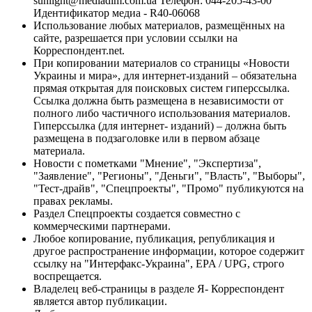
sunlight@mediadim.com.ua
Телефон: 044-205-43-00
Идентификатор медиа - R40-06068
Использование любых материалов, размещённых на
сайте, разрешается при условии ссылки на
Корреспондент.net.
При копировании материалов со страницы «Новости
Украины и мира», для интернет-изданий – обязательна
прямая открытая для поисковых систем гиперссылка.
Ссылка должна быть размещена в независимости от
полного либо частичного использования материалов.
Гиперссылка (для интернет- изданий) – должна быть
размещена в подзаголовке или в первом абзаце
материала.
Новости с пометками "Мнение", "Экспертиза",
"Заявление", "Регионы", "Деньги", "Власть", "Выборы",
"Тест-драйв", "Спецпроекты", "Промо" публикуются на
правах рекламы.
Раздел Спецпроекты создается совместно с
коммерческими партнерами.
Любое копирование, публикация, републикация и
другое распространение информации, которое содержит
ссылку на "Интерфакс-Украина", EPA / UPG, строго
воспрещается.
Владелец веб-страницы в разделе Я- Корреспондент
является автор публикации.