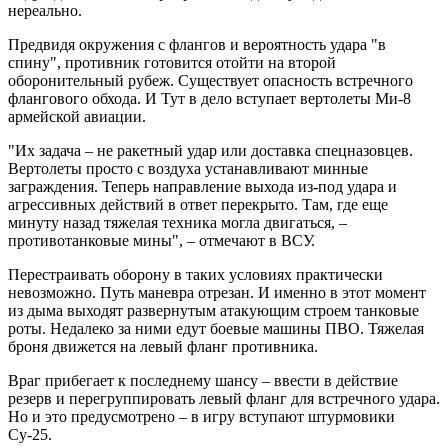
нереально.
Предвидя окружения с флангов и вероятность удара "в
спину", противник готовится отойти на второй
оборонительный рубеж. Существует опасность встречного
флангового обхода. И Тут в дело вступает вертолеты Ми-8
армейской авиации.
"Их задача – не ракетный удар или доставка спецназовцев.
Вертолеты просто с воздуха устанавливают минные
заграждения. Теперь направление выхода из-под удара и
агрессивных действий в ответ перекрыто. Там, где еще
минуту назад тяжелая техника могла двигаться, –
противотанковые мины", – отмечают в ВСУ.
Перестраивать оборону в таких условиях практически
невозможно. Путь маневра отрезан. И именно в этот момент
из дыма выходят развернутым атакующим строем танковые
роты. Недалеко за ними едут боевые машины ПВО. Тяжелая
броня движется на левый фланг противника.
Враг прибегает к последнему шансу – ввести в действие
резерв и перегруппировать левый фланг для встречного удара.
Но и это предусмотрено – в игру вступают штурмовики
Су-25.