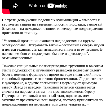
На трети день учений подошел к кульминации – самолеты и
вертолеты вышли на взлетные полосы и площадки, танковый
батальон – на исходные позиции, инженерные подразделения
приготовили технику.
"Условный противник окопался над водоемом на крутом
берегу-обрыве. Штурмовать такой – бесполезная смерть людей
и потеря техники. Легкая авиация вступила в игру первым. В
настоящем бою ее поддержала бы еще и артиллерия", –
отмечают военные.
Тяжелые специальные полноприводные грузовики в высоком
темпе подъезжают к изученному разведкой пологому склону
берега, военные формируют прямо на воде гигантский плот,
способный принять сотни тонн бронетехники. Лодки готовят
к буксировке, а другие спецмашины формируют дымовую
завесу. Взвод за взводом, танковый батальон оказывается
сначала на пароме, а затем – на противоположном берегу.
Переправа – сложный и опасный этап, однако дымом
затягивает практически весь водоем, поэтому прицелиться по
подразделениям на переправе, или даже увидеть их –