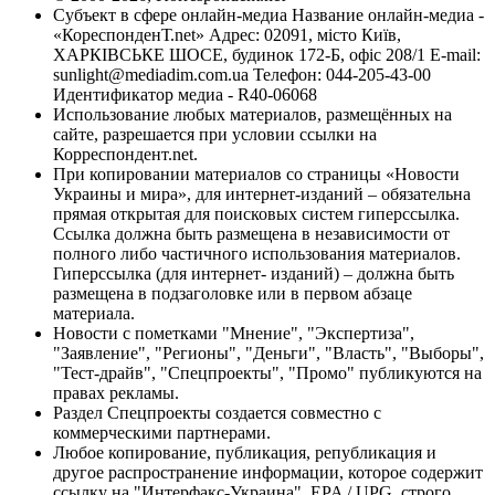
Субъект в сфере онлайн-медиа Название онлайн-медиа -
«КореспонденТ.net» Адрес: 02091, місто Київ,
ХАРКІВСЬКЕ ШОСЕ, будинок 172-Б, офіс 208/1 E-mail:
sunlight@mediadim.com.ua
Телефон: 044-205-43-00
Идентификатор медиа - R40-06068
Использование любых материалов, размещённых на
сайте, разрешается при условии ссылки на
Корреспондент.net.
При копировании материалов со страницы «Новости
Украины и мира», для интернет-изданий – обязательна
прямая открытая для поисковых систем гиперссылка.
Ссылка должна быть размещена в независимости от
полного либо частичного использования материалов.
Гиперссылка (для интернет- изданий) – должна быть
размещена в подзаголовке или в первом абзаце
материала.
Новости с пометками "Мнение", "Экспертиза",
"Заявление", "Регионы", "Деньги", "Власть", "Выборы",
"Тест-драйв", "Спецпроекты", "Промо" публикуются на
правах рекламы.
Раздел Спецпроекты создается совместно с
коммерческими партнерами.
Любое копирование, публикация, републикация и
другое распространение информации, которое содержит
ссылку на "Интерфакс-Украина", EPA / UPG, строго