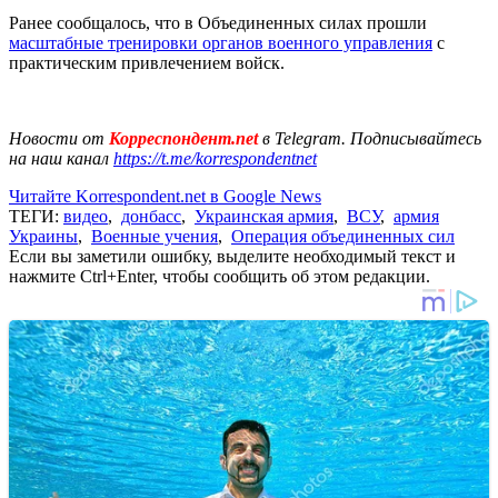
Ранее сообщалось, что в Объединенных силах прошли
масштабные тренировки органов военного управления
с
практическим привлечением войск.
Новости от
Корреспондент.net
в Telegram. Подписывайтесь
на наш канал
https://t.me/korrespondentnet
Читайте Korrespondent.net в Google News
ТЕГИ:
видео
,
донбасс
,
Украинская армия
,
ВСУ
,
армия
Украины
,
Военные учения
,
Операция объединенных сил
Если вы заметили ошибку, выделите необходимый текст и
нажмите Ctrl+Enter, чтобы сообщить об этом редакции.