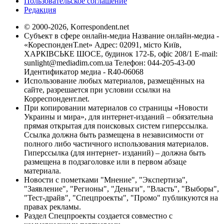
Пользовательское соглашение
Редакция
© 2000-2026, Korrespondent.net
Субъект в сфере онлайн-медиа Название онлайн-медиа -
«КореспонденТ.net» Адрес: 02091, місто Київ,
ХАРКІВСЬКЕ ШОСЕ, будинок 172-Б, офіс 208/1 E-mail:
sunlight@mediadim.com.ua
Телефон: 044-205-43-00
Идентификатор медиа - R40-06068
Использование любых материалов, размещённых на
сайте, разрешается при условии ссылки на
Корреспондент.net.
При копировании материалов со страницы «Новости
Украины и мира», для интернет-изданий – обязательна
прямая открытая для поисковых систем гиперссылка.
Ссылка должна быть размещена в независимости от
полного либо частичного использования материалов.
Гиперссылка (для интернет- изданий) – должна быть
размещена в подзаголовке или в первом абзаце
материала.
Новости с пометками "Мнение", "Экспертиза",
"Заявление", "Регионы", "Деньги", "Власть", "Выборы",
"Тест-драйв", "Спецпроекты", "Промо" публикуются на
правах рекламы.
Раздел Спецпроекты создается совместно с