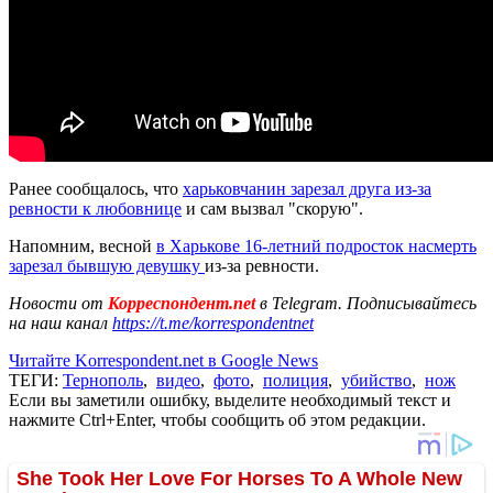
Ранее сообщалось, что
харьковчанин зарезал друга из-за
ревности к любовнице
и сам вызвал "скорую".
Напомним, весной
в Харькове 16-летний подросток насмерть
зарезал бывшую девушку
из-за ревности.
Новости от
Корреспондент.net
в Telegram. Подписывайтесь
на наш канал
https://t.me/korrespondentnet
Читайте Korrespondent.net в Google News
ТЕГИ:
Тернополь
,
видео
,
фото
,
полиция
,
убийство
,
нож
Если вы заметили ошибку, выделите необходимый текст и
нажмите Ctrl+Enter, чтобы сообщить об этом редакции.