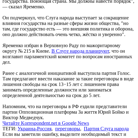
государства. Воюющая страна. Мы должны навести порядок",
— сказал Яременко.
Он подчеркнул, что Слуга народа выступает за сокращение
влияния государства на разные сферы жизни общества, "но
там, где государство есть — это внешняя политика и оборона,
оно должно действовать очень четко, жёстко и уверенно".
Яременко избран в Верховную Раду по мажоритарному
округу № 215 в Киеве.
В Слуге народа планируют
, что он
возглавит парламентский комитет по вопросам иностранных
дел.
Ранее с аналогичной инициативой выступила партия Голос.
Там предлагают ввести наказание за такие переговоры в виде
лишения свободы на срок 13−15 лет с лишением права
занимать определенные должности или заниматься
определенной деятельностью на срок до 5 лет.
Напомним, что на переговоры в РФ ездили представители
партии Оппозиционная платформа За життя Юрий Бойко и
Виктор Медведчук.
Читайте Korrespondent.net в Google News
ТЕГИ:
Украина-Россия
,
переговоры
,
Партия Слуга народа
Если вы заметили ошибку, выделите необходимый текст и