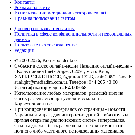
Контакты
Реклама на сайте
Использование материалов korrespondent.net
Правила пользования сайтом
Договор пользования сайтом
Политика в сфере конфиденциальности и персональных
данных
Пользовательское соглашение
Редакция
© 2000-2026, Korrespondent.net
Субъект в сфере онлайн-медиа Название онлайн-медиа -
«КореспонденТ.net» Адрес: 02091, місто Київ,
ХАРКІВСЬКЕ ШОСЕ, будинок 172-Б, офіс 208/1 E-mail:
sunlight@mediadim.com.ua
Телефон: 044-205-43-00
Идентификатор медиа - R40-06068
Использование любых материалов, размещённых на
сайте, разрешается при условии ссылки на
Корреспондент.net.
При копировании материалов со страницы «Новости
Украины и мира», для интернет-изданий – обязательна
прямая открытая для поисковых систем гиперссылка.
Ссылка должна быть размещена в независимости от
полного либо частичного использования материалов.