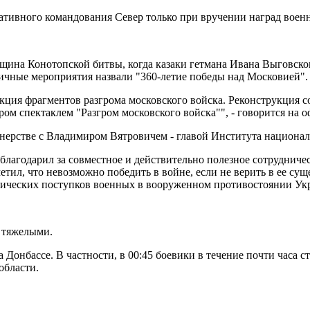
тивного командования Север только при вручении наград воен
вщина Конотопской битвы, когда казаки гетмана Ивана Выговск
ичные мероприятия назвали "360-летие победы над Московией".
кция фрагментов разгрома московского войска. Реконструкция с
ом спектаклем "Разгром московского войска"", - говорится на 
нерстве с Владимиром Вятровичем - главой Института национа
благодарил за совместное и действительно полезное сотрудниче
тил, что невозможно победить в войне, если не верить в ее сущ
ических поступков военных в вооруженном противостоянии Укра
ь тяжелыми.
а Донбассе. В частности, в 00:45 боевики в течение почти часа
области.