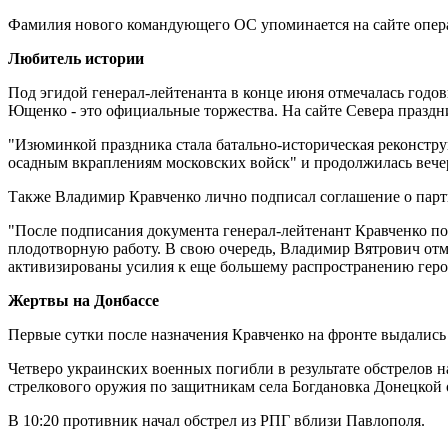
Фамилия нового командующего ОС упоминается на сайте опера
Любитель истории
Под эгидой генерал-лейтенанта в конце июня отмечалась годо
Ющенко - это официальные торжества. На сайте Севера праздн
"Изюминкой праздника стала батально-историческая реконстру
осадным вкраплениям московских войск" и продолжилась вечер
Также Владимир Кравченко лично подписал соглашение о парт
"После подписания документа генерал-лейтенант Кравченко по
плодотворную работу. В свою очередь, Владимир Вятрович отме
активизированы усилия к еще большему распространению геро
Жертвы на Донбассе
Первые сутки после назначения Кравченко на фронте выдалис
Четверо украинских военных погибли в результате обстрелов н
стрелкового оружия по защитникам села Богдановка Донецкой 
В 10:20 противник начал обстрел из РПГ вблизи Павлополя.