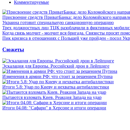
Комментируемые
Присвоение средств ПриватБанка: дело Коломойского направле
Украина готовит специальную санкционную операцию
Трех должностных лиц ТЦК разоблачили в фиктивных мобили
Когда связь молчит - молчит вся бригада. Связисты просят по
Пик кризиса в отношениях с Польшей уже пройден - посол Ук
Сюжеты
Эскалация для Европы. Российский дрон в Лейпциге
Изменения в армии РФ: что стоит за решением Путина
Итоги 5.8: Удар по Киеву и нехватка антибаллистики
Пытаются взломать Киев. Реакция Запада на удар
Итоги 04.08: "Сафари" в Херсоне и итоги операции