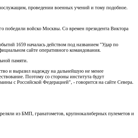
нослужащим, проведении военных учений и тому подобное.
ого победили войско Москвы. Со времен президента Виктора
обытий 1659 началась действом под названием "Удар по
официальном сайте оперативного командования.
льной памяти.
ство и выразил надежду на дальнейшую не менее
ествование. Поэтому со стороны института будут
ины с Российской Федерацией", - говорится на сайте Севера.
 стреляли из БМП, гранатометов, крупнокалиберных пулеметов и