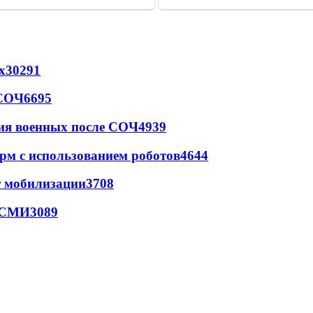
х
30291
 СОЧ
6695
ия военных после СОЧ
4939
рм с использованием роботов
4644
т мобилизации
3708
- СМИ
3089