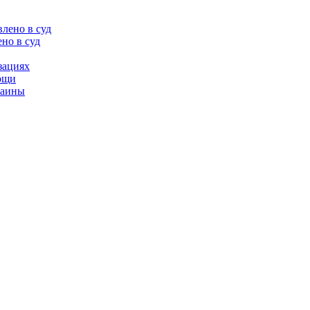
но в суд
зациях
мощи
раины