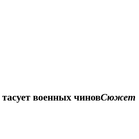
 тасует военных чинов
Сюжет