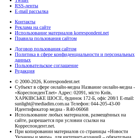
Twitter
RSS-ленты
E-mail рассылка
Контакты
Реклама на сайте
Использование материалов korrespondent.net
Правила пользования сайтом
Договор пользования сайтом
Политика в сфере конфиденциальности и персональных
данных
Пользовательское соглашение
Редакция
© 2000-2026, Korrespondent.net
Субъект в сфере онлайн-медиа Название онлайн-медиа -
«КореспонденТ.net» Адрес: 02091, місто Київ,
ХАРКІВСЬКЕ ШОСЕ, будинок 172-Б, офіс 208/1 E-mail:
sunlight@mediadim.com.ua
Телефон: 044-205-43-00
Идентификатор медиа - R40-06068
Использование любых материалов, размещённых на
сайте, разрешается при условии ссылки на
Корреспондент.net.
При копировании материалов со страницы «Новости
Украины и мира», для интернет-изданий – обязательна