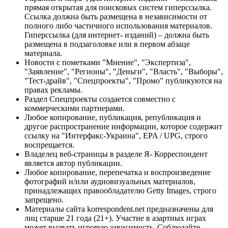
прямая открытая для поисковых систем гиперссылка.
Ссылка должна быть размещена в независимости от
полного либо частичного использования материалов.
Гиперссылка (для интернет- изданий) – должна быть
размещена в подзаголовке или в первом абзаце
материала.
Новости с пометками "Мнение", "Экспертиза",
"Заявление", "Регионы", "Деньги", "Власть", "Выборы",
"Тест-драйв", "Спецпроекты", "Промо" публикуются на
правах рекламы.
Раздел Спецпроекты создается совместно с
коммерческими партнерами.
Любое копирование, публикация, републикация и
другое распространение информации, которое содержит
ссылку на "Интерфакс-Украина", EPA / UPG, строго
воспрещается.
Владелец веб-страницы в разделе Я- Корреспондент
является автор публикации.
Любое копирование, перепечатка и воспроизведение
фотографий и/или аудиовизуальных материалов,
принадлежащих правообладателю Getty Images, строго
запрещено.
Материалы сайта korrespondent.net предназначены для
лиц старше 21 года (21+). Участие в азартных играх
может вызвать игровую зависимость. Соблюдайте