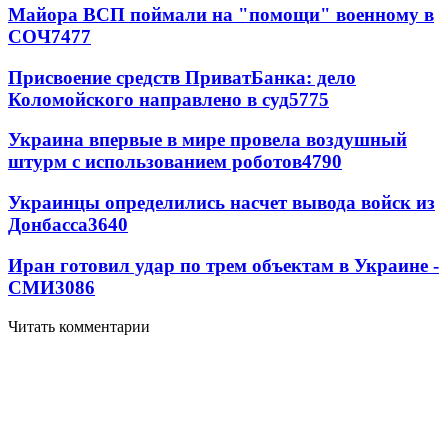
Майора ВСП поймали на "помощи" военному в
СОЧ
7477
Присвоение средств ПриватБанка: дело
Коломойского направлено в суд
5775
Украина впервые в мире провела воздушный
штурм с использованием роботов
4790
Украинцы определились насчет вывода войск из
Донбасса
3640
Иран готовил удар по трем объектам в Украине -
СМИ
3086
Читать комментарии