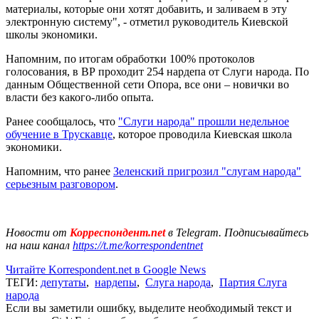
материалы, которые они хотят добавить, и заливаем в эту
электронную систему", - отметил руководитель Киевской
школы экономики.
Напомним, по итогам обработки 100% протоколов
голосования, в ВР проходит 254 нардепа от Слуги народа. По
данным Общественной сети Опора, все они – новички во
власти без какого-либо опыта.
Ранее сообщалось, что
"Слуги народа" прошли недельное
обучение в Трускавце
, которое проводила Киевская школа
экономики.
Напомним, что ранее
Зеленский пригрозил "слугам народа"
серьезным разговором
.
Новости от
Корреспондент.net
в Telegram. Подписывайтесь
на наш канал
https://t.me/korrespondentnet
Читайте Korrespondent.net в Google News
ТЕГИ:
депутаты
,
нардепы
,
Слуга народа
,
Партия Слуга
народа
Если вы заметили ошибку, выделите необходимый текст и