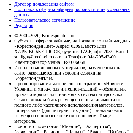
Договор пользования сайтом
Политика в сфере конфиденциальности и персональных
данных
Пользовательское соглашение
Редакция
© 2000-2026, Korrespondent.net
Субъект в сфере онлайн-медиа Название онлайн-медиа -
«КореспонденТ.net» Адрес: 02091, місто Київ,
ХАРКІВСЬКЕ ШОСЕ, будинок 172-Б, офіс 208/1 E-mail:
sunlight@mediadim.com.ua
Телефон: 044-205-43-00
Идентификатор медиа - R40-06068
Использование любых материалов, размещённых на
сайте, разрешается при условии ссылки на
Корреспондент.net.
При копировании материалов со страницы «Новости
Украины и мира», для интернет-изданий – обязательна
прямая открытая для поисковых систем гиперссылка.
Ссылка должна быть размещена в независимости от
полного либо частичного использования материалов.
Гиперссылка (для интернет- изданий) – должна быть
размещена в подзаголовке или в первом абзаце
материала.
Новости с пометками "Мнение", "Экспертиза",
"Заявление", "Регионы", "Деньги", "Власть", "Выборы",