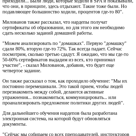
приходили... Были люди, которые ходили в SPA и показывали,
что они, в принципе, здесь отдыхают. Такие тоже были. Но
подавляющее большинство ходили, процентов где-то 80".
Милованов также рассказал, что нардепы получат
сертификаты об образовании, но для этого им необходимо
сдать несколько заданий домашней работы.
"Можем анализировать по "домашках". Первую "домашку"
сдали 80%, вторую где-то 72%. Так всегда падает. Сейчас
посмотрим, сколько третью сдадут. Я ожидаю, что мы где-то
50-60% сертификатов выдадим из всех, кто принимал
участие", - сказал Милованов, добавив, что будет еще
четвертое задание.
Он также рассказал о том, как проходило обучение: "Мы их
постоянно перемешивали. Это такой прием, чтобы людей
перезнакомить между собой, делаются активные
упражнения... познакомиться, коммуницировать... или
проанализировать предложение политики других людей".
Для дальнейшего обучения нардепов была разработана
электронная система, на которой будут обновляться
документы.
"Сейчас мы собираем со всех преподавателей, инструкторов