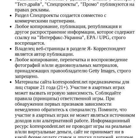
"Тест-драйв", "Спецпроекты", "Промо" публикуются на
правах рекламы.
Раздел Спецпроекты создается совместно с
коммерческими партнерами.
Любое копирование, публикация, републикация и
другое распространение информации, которое содержит
ссылку на "Интерфакс-Украина", EPA / UPG, строго
воспрещается.
Владелец веб-страницы в разделе Я- Корреспондент
является автор публикации.
Любое копирование, перепечатка и воспроизведение
фотографий и/или аудиовизуальных материалов,
принадлежащих правообладателю Getty Images, строго
запрещено.
Материалы сайта korrespondent.net предназначены для
лиц старше 21 года (21+). Участие в азартных играх
может вызвать игровую зависимость. Соблюдайте
правила (принципы) ответственной игры. При
обнаружении первых признаков зависимости
немедленно обратитесь к специалисту. Помните, что
участие в азартных играх не может являться источником
доходов или альтернативой работе. Информационный
ресурс korrespondent.net не проводит игры на реальные
и/или виртуальные деньги, сайт не принимает ни в
какой форме оплату ставок и других платежей, которые