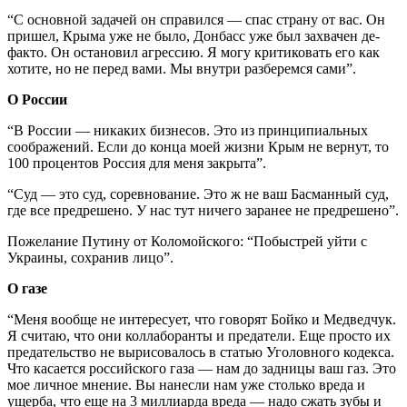
“С основной задачей он справился — спас страну от вас. Он
пришел, Крыма уже не было, Донбасс уже был захвачен де-
факто. Он остановил агрессию. Я могу критиковать его как
хотите, но не перед вами. Мы внутри разберемся сами”.
О России
“В России — никаких бизнесов. Это из принципиальных
соображений. Если до конца моей жизни Крым не вернут, то
100 процентов Россия для меня закрыта”.
“Суд — это суд, соревнование. Это ж не ваш Басманный суд,
где все предрешено. У нас тут ничего заранее не предрешено”.
Пожелание Путину от Коломойского: “Побыстрей уйти с
Украины, сохранив лицо”.
О газе
“Меня вообще не интересует, что говорят Бойко и Медведчук.
Я считаю, что они коллаборанты и предатели. Еще просто их
предательство не вырисовалось в статью Уголовного кодекса.
Что касается российского газа — нам до задницы ваш газ. Это
мое личное мнение. Вы нанесли нам уже столько вреда и
ущерба, что еще на 3 миллиарда вреда — надо сжать зубы и