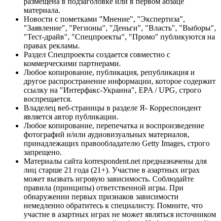
размещена в подзаголовке или в первом абзаце
материала.
Новости с пометками "Мнение", "Экспертиза",
"Заявление", "Регионы", "Деньги", "Власть", "Выборы",
"Тест-драйв", "Спецпроекты", "Промо" публикуются на
правах рекламы.
Раздел Спецпроекты создается совместно с
коммерческими партнерами.
Любое копирование, публикация, републикация и
другое распространение информации, которое содержит
ссылку на "Интерфакс-Украина", EPA / UPG, строго
воспрещается.
Владелец веб-страницы в разделе Я- Корреспондент
является автор публикации.
Любое копирование, перепечатка и воспроизведение
фотографий и/или аудиовизуальных материалов,
принадлежащих правообладателю Getty Images, строго
запрещено.
Материалы сайта korrespondent.net предназначены для
лиц старше 21 года (21+). Участие в азартных играх
может вызвать игровую зависимость. Соблюдайте
правила (принципы) ответственной игры. При
обнаружении первых признаков зависимости
немедленно обратитесь к специалисту. Помните, что
участие в азартных играх не может являться источником