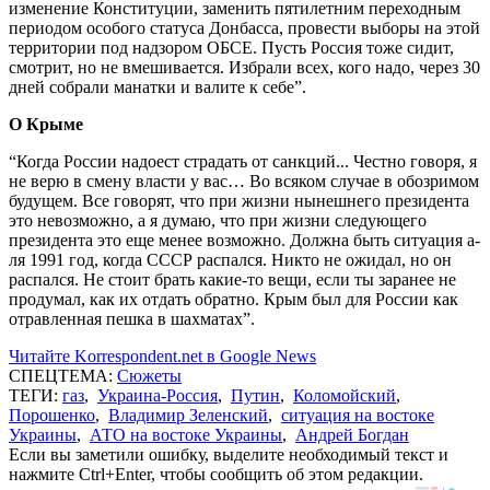
изменение Конституции, заменить пятилетним переходным
периодом особого статуса Донбасса, провести выборы на этой
территории под надзором ОБСЕ. Пусть Россия тоже сидит,
смотрит, но не вмешивается. Избрали всех, кого надо, через 30
дней собрали манатки и валите к себе”.
О Крыме
“Когда России надоест страдать от санкций... Честно говоря, я
не верю в смену власти у вас… Во всяком случае в обозримом
будущем. Все говорят, что при жизни нынешнего президента
это невозможно, а я думаю, что при жизни следующего
президента это еще менее возможно. Должна быть ситуация а-
ля 1991 год, когда СССР распался. Никто не ожидал, но он
распался. Не стоит брать какие-то вещи, если ты заранее не
продумал, как их отдать обратно. Крым был для России как
отравленная пешка в шахматах”.
Читайте Korrespondent.net в Google News
СПЕЦТЕМА:
Сюжеты
ТЕГИ:
газ
,
Украина-Россия
,
Путин
,
Коломойский
,
Порошенко
,
Владимир Зеленский
,
ситуация на востоке
Украины
,
АТО на востоке Украины
,
Андрей Богдан
Если вы заметили ошибку, выделите необходимый текст и
нажмите Ctrl+Enter, чтобы сообщить об этом редакции.