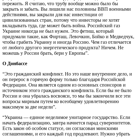
пережить. Я считаю, что трубу вообще можно было бы
закрыть и забыть. Вы лишили нас половины ВВП военными
действиями, вы закрыли для нас инвестиции от
цивилизованных стран, потому что инвесторы не хотят
вкладывать туда, где может быть война. Российский газ
Украине никогда не был нужен. Это фетиш, который
придумали такие, как Фирташ, Левочкин, Бойко и Медведчук,
чтобы грабить Украину и иногда Россию. Чем газ отличается
от любого другого энергетического продукта? Ничем. Не
можешь у России брать, бери у Европы”.
О Донбассе
“Это гражданский конфликт. Но это наше внутреннее дело, и
он перерос в горячую форму только благодаря Российской
Федерации. Она является одним из основных спонсоров и
источником этого гражданского конфликта. Если бы не было
России и она убралась восвояси, то мы бы закончили все эти
вопросы мирным путем ко всеобщему удовлетворению
максимум за две недели”.
“Украина — единое неделимое унитарное государство. Если
начать федерализацию, завтра начнется парад суверенитетов.
Есть закон об особом статусе, он согласован минскими
соглашениями, и его каждый год продлевают. Нужно убрать