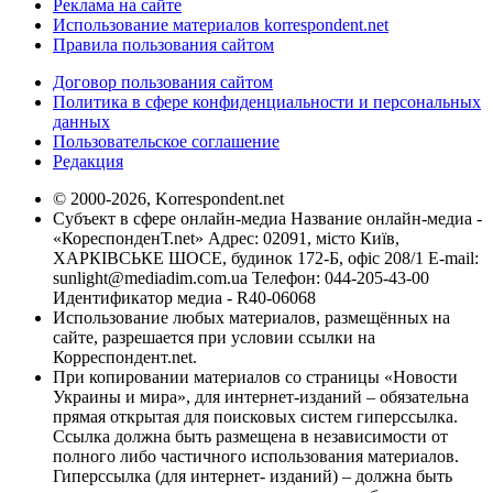
Реклама на сайте
Использование материалов korrespondent.net
Правила пользования сайтом
Договор пользования сайтом
Политика в сфере конфиденциальности и персональных
данных
Пользовательское соглашение
Редакция
© 2000-2026, Korrespondent.net
Субъект в сфере онлайн-медиа Название онлайн-медиа -
«КореспонденТ.net» Адрес: 02091, місто Київ,
ХАРКІВСЬКЕ ШОСЕ, будинок 172-Б, офіс 208/1 E-mail:
sunlight@mediadim.com.ua
Телефон: 044-205-43-00
Идентификатор медиа - R40-06068
Использование любых материалов, размещённых на
сайте, разрешается при условии ссылки на
Корреспондент.net.
При копировании материалов со страницы «Новости
Украины и мира», для интернет-изданий – обязательна
прямая открытая для поисковых систем гиперссылка.
Ссылка должна быть размещена в независимости от
полного либо частичного использования материалов.
Гиперссылка (для интернет- изданий) – должна быть