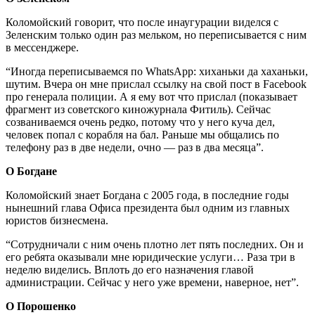
Коломойский говорит, что после инаугурации виделся с
Зеленским только один раз мельком, но переписывается с ним
в мессенджере.
“Иногда переписываемся по WhatsApp: хиханьки да хаханьки,
шутим. Вчера он мне прислал ссылку на свой пост в Facebook
про генерала полиции. А я ему вот что прислал (показывает
фрагмент из советского киножурнала Фитиль). Сейчас
созваниваемся очень редко, потому что у него куча дел,
человек попал с корабля на бал. Раньше мы общались по
телефону раз в две недели, очно — раз в два месяца”.
О Богдане
Коломойский знает Богдана с 2005 года, в последние годы
нынешний глава Офиса президента был одним из главных
юристов бизнесмена.
“Сотрудничали с ним очень плотно лет пять последних. Он и
его ребята оказывали мне юридические услуги… Раза три в
неделю виделись. Вплоть до его назначения главой
администрации. Сейчас у него уже времени, наверное, нет”.
О Порошенко