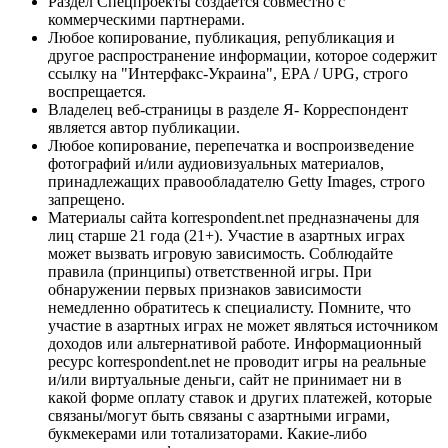
Раздел Спецпроекты создается совместно с
коммерческими партнерами.
Любое копирование, публикация, републикация и
другое распространение информации, которое содержит
ссылку на "Интерфакс-Украина", EPA / UPG, строго
воспрещается.
Владелец веб-страницы в разделе Я- Корреспондент
является автор публикации.
Любое копирование, перепечатка и воспроизведение
фотографий и/или аудиовизуальных материалов,
принадлежащих правообладателю Getty Images, строго
запрещено.
Материалы сайта korrespondent.net предназначены для
лиц старше 21 года (21+). Участие в азартных играх
может вызвать игровую зависимость. Соблюдайте
правила (принципы) ответственной игры. При
обнаружении первых признаков зависимости
немедленно обратитесь к специалисту. Помните, что
участие в азартных играх не может являться источником
доходов или альтернативой работе. Информационный
ресурс korrespondent.net не проводит игры на реальные
и/или виртуальные деньги, сайт не принимает ни в
какой форме оплату ставок и других платежей, которые
связаны/могут быть связаны с азартными играми,
букмекерами или тотализаторами. Какие-либо