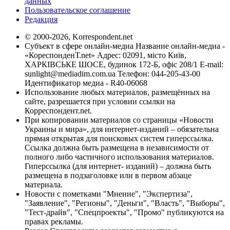
данных
Пользовательское соглашение
Редакция
© 2000-2026, Korrespondent.net
Субъект в сфере онлайн-медиа Название онлайн-медиа -
«КореспонденТ.net» Адрес: 02091, місто Київ,
ХАРКІВСЬКЕ ШОСЕ, будинок 172-Б, офіс 208/1 E-mail:
sunlight@mediadim.com.ua
Телефон: 044-205-43-00
Идентификатор медиа - R40-06068
Использование любых материалов, размещённых на
сайте, разрешается при условии ссылки на
Корреспондент.net.
При копировании материалов со страницы «Новости
Украины и мира», для интернет-изданий – обязательна
прямая открытая для поисковых систем гиперссылка.
Ссылка должна быть размещена в независимости от
полного либо частичного использования материалов.
Гиперссылка (для интернет- изданий) – должна быть
размещена в подзаголовке или в первом абзаце
материала.
Новости с пометками "Мнение", "Экспертиза",
"Заявление", "Регионы", "Деньги", "Власть", "Выборы",
"Тест-драйв", "Спецпроекты", "Промо" публикуются на
правах рекламы.