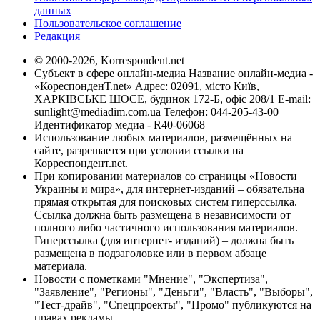
данных
Пользовательское соглашение
Редакция
© 2000-2026, Korrespondent.net
Субъект в сфере онлайн-медиа Название онлайн-медиа -
«КореспонденТ.net» Адрес: 02091, місто Київ,
ХАРКІВСЬКЕ ШОСЕ, будинок 172-Б, офіс 208/1 E-mail:
sunlight@mediadim.com.ua
Телефон: 044-205-43-00
Идентификатор медиа - R40-06068
Использование любых материалов, размещённых на
сайте, разрешается при условии ссылки на
Корреспондент.net.
При копировании материалов со страницы «Новости
Украины и мира», для интернет-изданий – обязательна
прямая открытая для поисковых систем гиперссылка.
Ссылка должна быть размещена в независимости от
полного либо частичного использования материалов.
Гиперссылка (для интернет- изданий) – должна быть
размещена в подзаголовке или в первом абзаце
материала.
Новости с пометками "Мнение", "Экспертиза",
"Заявление", "Регионы", "Деньги", "Власть", "Выборы",
"Тест-драйв", "Спецпроекты", "Промо" публикуются на
правах рекламы.