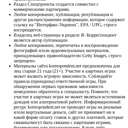
Раздел Спецпроекты создается совместно с
коммерческими партнерами.
Любое копирование, публикация, републикация и
другое распространение информации, которое содержит
ссылку на "Интерфакс-Украина", EPA / UPG, строго
воспрещается.
Владелец веб-страницы в разделе Я- Корреспондент
является автор публикации.
Любое копирование, перепечатка и воспроизведение
фотографий и/или аудиовизуальных материалов,
принадлежащих правообладателю Getty Images, строго
запрещено.
Материалы сайта korrespondent.net предназначены для
лиц старше 21 года (21+). Участие в азартных играх
может вызвать игровую зависимость. Соблюдайте
правила (принципы) ответственной игры. При
обнаружении первых признаков зависимости
немедленно обратитесь к специалисту. Помните, что
участие в азартных играх не может являться источником
доходов или альтернативой работе. Информационный
ресурс korrespondent.net не проводит игры на реальные
и/или виртуальные деньги, сайт не принимает ни в
какой форме оплату ставок и других платежей, которые
связаны/могут быть связаны с азартными играми,
букмекерами или тотализаторами. Какие-либо