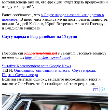
Мотовиловець заявил, что фракция "будет ждать предложений
от других партий".
Ранее сообщалось, что
в Слуге народа назвали кандидатов в
премьеры
. В шорт-лист кандидатур на пост премьер-министра
попали Андрей Коболев, Юрий Витренко, Алексей Гончарук
и Владислав Рашкован.
Слугу народа в Раде разобьют на 15 групп
Новости от
Корреспондент.net
в Telegram. Подписывайтесь
на наш канал
https://t.me/korrespondentnet
Читайте Korrespondent.net в Google News
ТЕГИ:
Оппозиция
,
оппозиция и власть
,
Слуга народа
,
Партия Слуга народа
Если вы заметили ошибку, выделите необходимый текст и
нажмите Ctrl+Enter, чтобы сообщить об этом редакции.