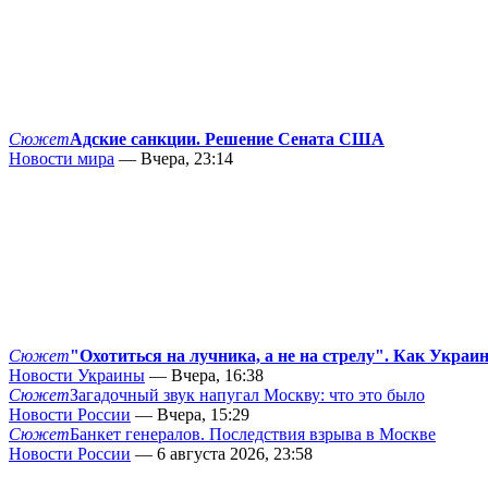
Сюжет
Адские санкции. Решение Сената США
Новости мира
— Вчера, 23:14
Сюжет
"Охотиться на лучника, а не на стрелу". Как Украи
Новости Украины
— Вчера, 16:38
Сюжет
Загадочный звук напугал Москву: что это было
Новости России
— Вчера, 15:29
Сюжет
Банкет генералов. Последствия взрыва в Москве
Новости России
— 6 августа 2026, 23:58