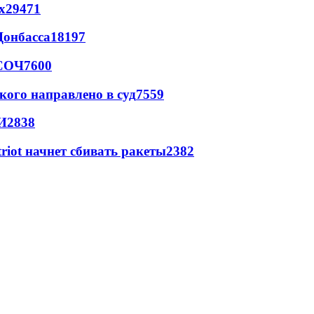
х
29471
Донбасса
18197
 СОЧ
7600
кого направлено в суд
7559
И
2838
triot начнет сбивать ракеты
2382