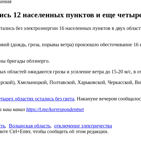
жения
ись 12 населенных пунктов и еще четыр
лись без электроэнергии 16 населенных пунктов в двух областях
ловий (дождь, гроза, порывы ветра) произошло обесточивание 16 
ны бригады облэнерго.
ых областей ожидаются грозы и усиление ветра до 15-20 м/с, в 
рской), Хмельницкой, Полтавской, Харьковской, Черкасской, В
тырех областях остались без света
. Накануне вечером сообщало
а наш канал
https://t.me/korrespondentnet
сть
,
Волынская область
,
отключение электричества
те Ctrl+Enter, чтобы сообщить об этом редакции.