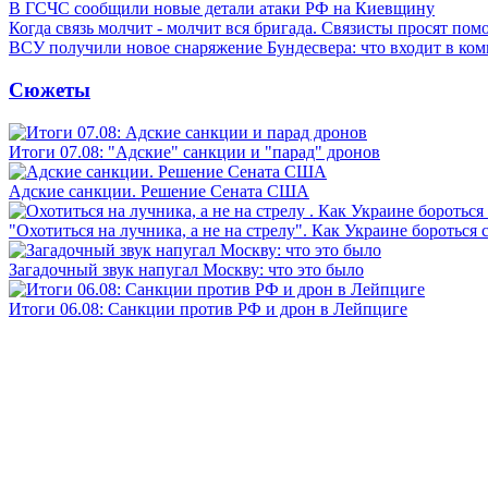
В ГСЧС сообщили новые детали атаки РФ на Киевщину
Когда связь молчит - молчит вся бригада. Связисты просят по
ВСУ получили новое снаряжение Бундесвера: что входит в ком
Сюжеты
Итоги 07.08: "Адские" санкции и "парад" дронов
Адские санкции. Решение Сената США
"Охотиться на лучника, а не на стрелу". Как Украине бороться 
Загадочный звук напугал Москву: что это было
Итоги 06.08: Санкции против РФ и дрон в Лейпциге