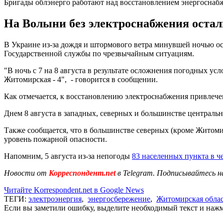
Бригады облэнерго работают над восстановлением энергоснаб
На Волыни без электроснабжения остал
В Украине из-за дождя и штормового ветра минувшей ночью оста
Государственной службы по чрезвычайным ситуациям.
"В ночь с 7 на 8 августа в результате осложнения погодных ус
Житомирская - 4", - говорится в сообщении.
Как отмечается, к восстановлению электроснабжения привлече
Днем 8 августа в западных, северных и большинстве центральн
Также сообщается, что в большинстве северных (кроме Житоми
уровень пожарной опасности.
Напомним, 5 августа из-за непогоды
83 населенных пункта в че
Новости от
Корреспондент.net
в Telegram. Подписывайтесь н
Читайте Korrespondent.net в Google News
ТЕГИ:
электроэнергия
,
энергосбережение
,
Житомирская обла
Если вы заметили ошибку, выделите необходимый текст и нажми