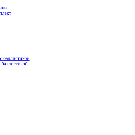
мощи
плект
с баллистикой