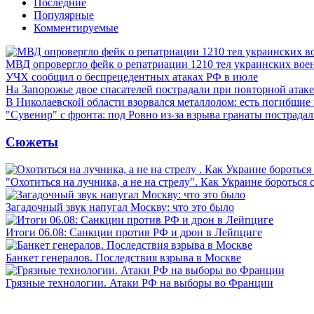
Последние
Популярные
Комментируемые
МВД опровергло фейк о репатриации 1210 тел украинских во
УЧХ сообщил о беспрецедентных атаках РФ в июле
На Запорожье двое спасателей пострадали при повторной атак
В Николаевской области взорвался металлолом: есть погибшие
"Сувенир" с фронта: под Ровно из-за взрыва гранаты пострада
Сюжеты
"Охотиться на лучника, а не на стрелу". Как Украине бороться 
Загадочный звук напугал Москву: что это было
Итоги 06.08: Санкции против РФ и дрон в Лейпциге
Банкет генералов. Последствия взрыва в Москве
Грязные технологии. Атаки РФ на выборы во Франции