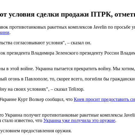
ют условия сделки продажи ПТРК, отмет
ок противотанковых ракетных комплексов Javelin по просьбе у
овини
.
ьства согласовывают условия", – сказал он.
нок президента Владимира Зеленского президенту России Влади
в этой войне. Украина пытается прекратить войну. Мы хотим, ч
ый огонь в Павлополе, то, скорее всего, погибли бы гражданские
ну на своих условиях", – сказал Тейлор.
Украине Курт Волкер сообщил, что
Киев просит предоставить 
то Украина получит противотанковые ракетные комплексы Javeli
 стало известно, что
Украина уже получила это оружие
.
 условием предоставления оружия.