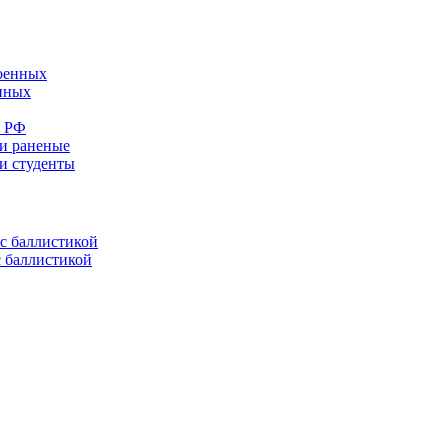
енных
е РФ
 и раненые
ли студенты
с баллистикой