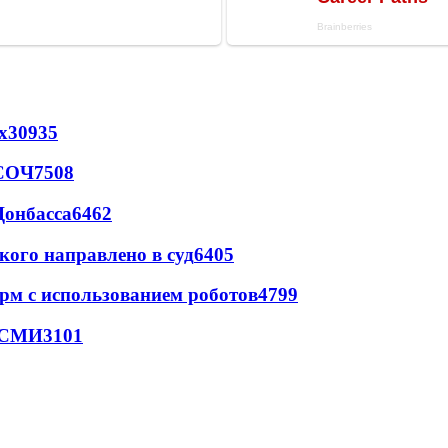
х
30935
 СОЧ
7508
Донбасса
6462
кого направлено в суд
6405
рм с использованием роботов
4799
- СМИ
3101