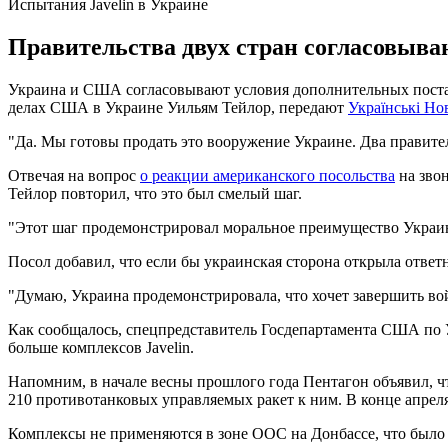
Испытания Javelin в Украине
Правительства двух стран согласовыва
Украина и США согласовывают условия дополнительных постав
делах США в Украине Уильям Тейлор, передают
Українськi Н
"Да. Мы готовы продать это вооружение Украине. Два правител
Отвечая на вопрос
о реакции американского посольства
на зво
Тейлор повторил, что это был смелый шаг.
"Этот шаг продемонстрировал моральное преимущество Украины 
Посол добавил, что если бы украинская сторона открыла ответн
"Думаю, Украина продемонстрировала, что хочет завершить вой
Как сообщалось, спецпредставитель Госдепартамента США по 
больше комплексов Javelin.
Напомним, в начале весны прошлого года Пентагон объявил, ч
210 противотанковых управляемых ракет к ним. В конце апреля
Комплексы не применяются в зоне ООС на Донбассе, что было