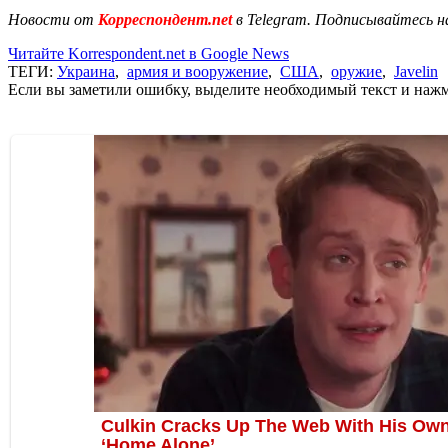
Новости от
Корреспондент.net
в Telegram. Подписывайтесь н
Читайте Korrespondent.net в Google News
ТЕГИ:
Украина
,
армия и вооружение
,
США
,
оружие
,
Javelin
Если вы заметили ошибку, выделите необходимый текст и нажми