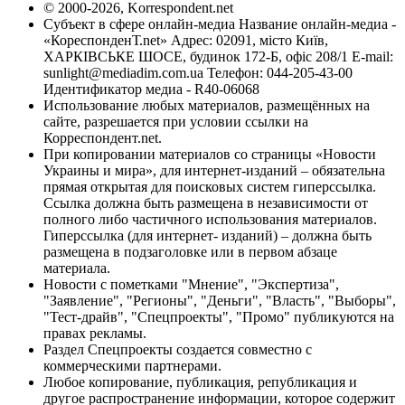
© 2000-2026, Korrespondent.net
Субъект в сфере онлайн-медиа Название онлайн-медиа -
«КореспонденТ.net» Адрес: 02091, місто Київ,
ХАРКІВСЬКЕ ШОСЕ, будинок 172-Б, офіс 208/1 E-mail:
sunlight@mediadim.com.ua
Телефон: 044-205-43-00
Идентификатор медиа - R40-06068
Использование любых материалов, размещённых на
сайте, разрешается при условии ссылки на
Корреспондент.net.
При копировании материалов со страницы «Новости
Украины и мира», для интернет-изданий – обязательна
прямая открытая для поисковых систем гиперссылка.
Ссылка должна быть размещена в независимости от
полного либо частичного использования материалов.
Гиперссылка (для интернет- изданий) – должна быть
размещена в подзаголовке или в первом абзаце
материала.
Новости с пометками "Мнение", "Экспертиза",
"Заявление", "Регионы", "Деньги", "Власть", "Выборы",
"Тест-драйв", "Спецпроекты", "Промо" публикуются на
правах рекламы.
Раздел Спецпроекты создается совместно с
коммерческими партнерами.
Любое копирование, публикация, републикация и
другое распространение информации, которое содержит