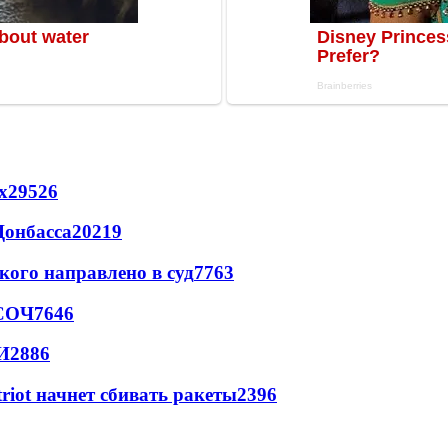
х
29526
Донбасса
20219
кого направлено в суд
7763
 СОЧ
7646
И
2886
triot начнет сбивать ракеты
2396