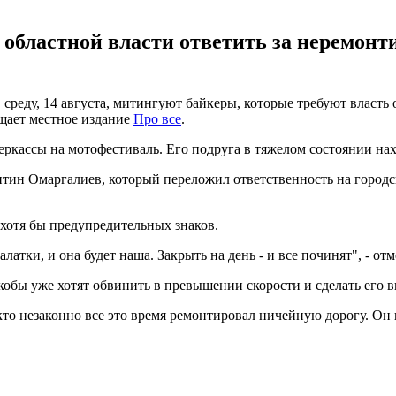
областной власти ответить за неремонти
среду, 14 августа, митингуют байкеры, которые требуют власть
щает местное издание
Про все
.
Черкассы на мотофестиваль. Его подруга в тяжелом состоянии на
н Омаргалиев, который переложил ответственность на городску
 хотя бы предупредительных знаков.
латки, и она будет наша. Закрыть на день - и все починят", - от
кобы уже хотят обвинить в превышении скорости и сделать его 
 кто незаконно все это время ремонтировал ничейную дорогу. Он