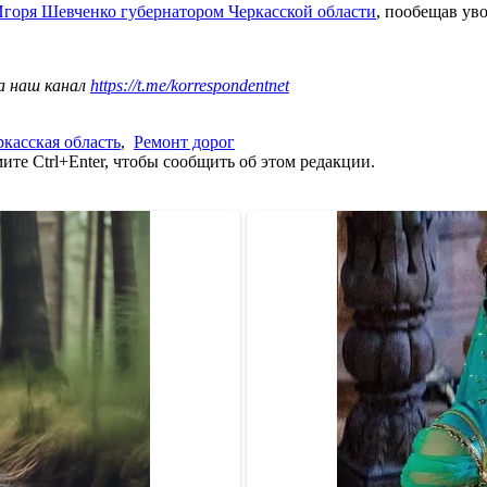
Игоря Шевченко губернатором Черкасской области
, пообещав уво
а наш канал
https://t.me/korrespondentnet
ркасская область
,
Ремонт дорог
те Ctrl+Enter, чтобы сообщить об этом редакции.