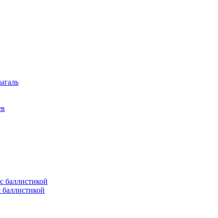
ыгаль
ев
с баллистикой