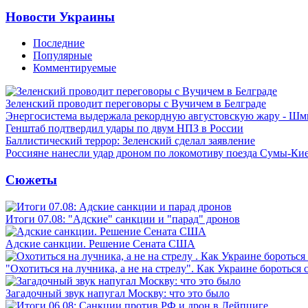
Новости Украины
Последние
Популярные
Комментируемые
Зеленский проводит переговоры с Вучичем в Белграде
Энергосистема выдержала рекордную августовскую жару - Шм
Генштаб подтвердил удары по двум НПЗ в России
Баллистический террор: Зеленский сделал заявление
Россияне нанесли удар дроном по локомотиву поезда Сумы-Ки
Сюжеты
Итоги 07.08: "Адские" санкции и "парад" дронов
Адские санкции. Решение Сената США
"Охотиться на лучника, а не на стрелу". Как Украине бороться 
Загадочный звук напугал Москву: что это было