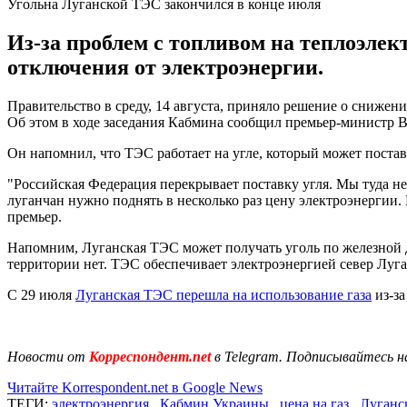
Угольна Луганской ТЭС закончился в конце июля
Из-за проблем с топливом на теплоэлек
отключения от электроэнергии.
Правительство в среду, 14 августа, приняло решение о сниже
Об этом в ходе заседания Кабмина сообщил премьер-министр 
Он напомнил, что ТЭС работает на угле, который может поставл
"Российская Федерация перекрывает поставку угля. Мы туда не 
луганчан нужно поднять в несколько раз цену электроэнергии.
премьер.
Напомним, Луганская ТЭС может получать уголь по железной д
территории нет. ТЭС обеспечивает электроэнергией север Луга
С 29 июля
Луганская ТЭС перешла на использование газа
из-за
Новости от
Корреспондент.net
в Telegram. Подписывайтесь н
Читайте Korrespondent.net в Google News
ТЕГИ:
электроэнергия
,
Кабмин Украины
,
цена на газ
,
Луганс