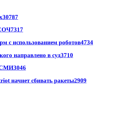
х
30787
 СОЧ
7317
рм с использованием роботов
4734
кого направлено в суд
3710
- СМИ
3046
triot начнет сбивать ракеты
2909