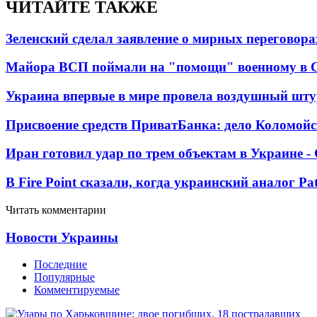
ЧИТАЙТЕ ТАКЖЕ
Зеленский сделал заявление о мирных переговора
Майора ВСП поймали на "помощи" военному в
Украина впервые в мире провела воздушный шту
Присвоение средств ПриватБанка: дело Коломойс
Иран готовил удар по трем объектам в Украине 
В Fire Point сказали, когда украинский аналог Pa
Читать комментарии
Новости Украины
Последние
Популярные
Комментируемые