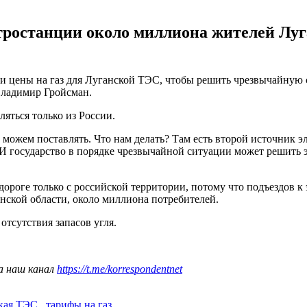
тростанции около миллиона жителей Луг
нии цены на газ для Луганской ТЭС, чтобы решить чрезвычайную 
Владимир Гройсман.
яться только из России.
можем поставлять. Что нам делать? Там есть второй источник эле
 И государство в порядке чрезвычайной ситуации может решить э
ороге только с российской территории, потому что подъездов 
нской области, около миллиона потребителей.
 отсутствия запасов угля.
а наш канал
https://t.me/korrespondentnet
кая ТЭС
,
тарифы на газ