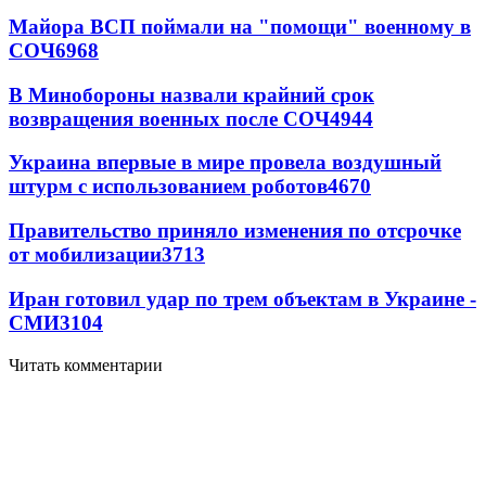
Майора ВСП поймали на "помощи" военному в
СОЧ
6968
В Минобороны назвали крайний срок
возвращения военных после СОЧ
4944
Украина впервые в мире провела воздушный
штурм с использованием роботов
4670
Правительство приняло изменения по отсрочке
от мобилизации
3713
Иран готовил удар по трем объектам в Украине -
СМИ
3104
Читать комментарии