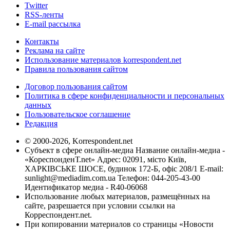
Twitter
RSS-ленты
E-mail рассылка
Контакты
Реклама на сайте
Использование материалов korrespondent.net
Правила пользования сайтом
Договор пользования сайтом
Политика в сфере конфиденциальности и персональных
данных
Пользовательское соглашение
Редакция
© 2000-2026, Korrespondent.net
Субъект в сфере онлайн-медиа Название онлайн-медиа -
«КореспонденТ.net» Адрес: 02091, місто Київ,
ХАРКІВСЬКЕ ШОСЕ, будинок 172-Б, офіс 208/1 E-mail:
sunlight@mediadim.com.ua
Телефон: 044-205-43-00
Идентификатор медиа - R40-06068
Использование любых материалов, размещённых на
сайте, разрешается при условии ссылки на
Корреспондент.net.
При копировании материалов со страницы «Новости