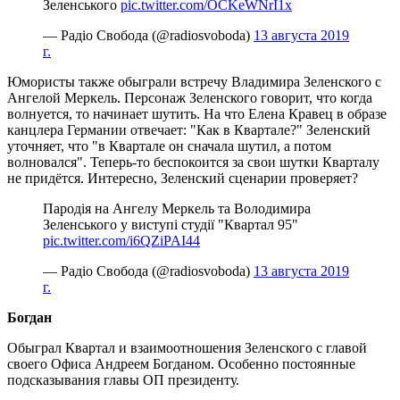
Зеленського
pic.twitter.com/OCKeWNrI1x
— Радіо Свобода (@radiosvoboda)
13 августа 2019
г.
Юмористы также обыграли встречу Владимира Зеленского с
Ангелой Меркель. Персонаж Зеленского говорит, что когда
волнуется, то начинает шутить. На что Елена Кравец в образе
канцлера Германии отвечает: "Как в Квартале?" Зеленский
уточняет, что "в Квартале он сначала шутил, а потом
волновался". Теперь-то беспокоится за свои шутки Кварталу
не придётся. Интересно, Зеленский сценарии проверяет?
Пародія на Ангелу Меркель та Володимира
Зеленського у виступі студії "Квартал 95"
pic.twitter.com/i6QZiPAI44
— Радіо Свобода (@radiosvoboda)
13 августа 2019
г.
Богдан
Обыграл Квартал и взаимоотношения Зеленского с главой
своего Офиса Андреем Богданом. Особенно постоянные
подсказывания главы ОП президенту.