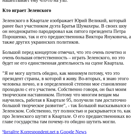
нашептывает ему что-то на ухо.
Кто играет Зеленского
Зеленского в Квартале изображает Юрий Великий, который
ранее был участником дуэта Братья Шумахеры. В своих шоу
он неоднократно пародировал как пятого президента Петра
Порошенко, так и его предшественника Виктора Януковича, а
также других украинских политиков.
Большой перед концертом отмечал, что это очень почетно и
очень большая ответственность – играть Зеленского, но это
будет не его единственная деятельность на сцене Квартала.
"Я не могу шутить обидно, как минимум потому, что это
президент страны, в которой я живу. Во-вторых, я знаю этого
человека лично, и в определенной степени мое становление
проходило с его участием. Собственно говоря, он был моим
творческим наставником. Потому что многим вещам мы
научились, работая в Квартале 95, получили там достаточно
большой творческое развитие", - так Большой высказывался о
Зеленском. Собственно, тут полностью и раскрывается то, как
про Зеленского шутят в Квартале. О его предшественниках во
главе государства там почему-то обидно шутить могли.
Читайте Korrespondent.net в Google News