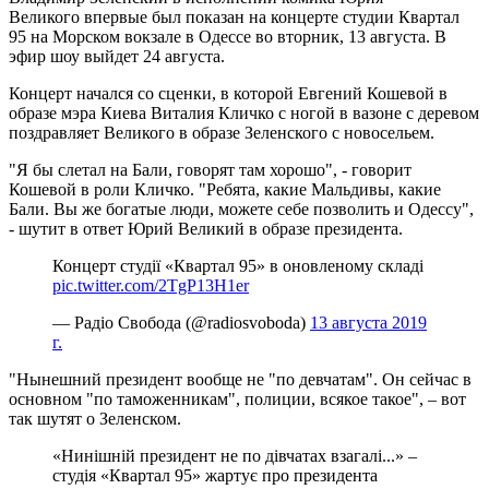
Великого впервые был показан на концерте студии Квартал
95 на Морском вокзале в Одессе во вторник, 13 августа. В
эфир шоу выйдет 24 августа.
Концерт начался со сценки, в которой Евгений Кошевой в
образе мэра Киева Виталия Кличко с ногой в вазоне с деревом
поздравляет Великого в образе Зеленского с новосельем.
"Я бы слетал на Бали, говорят там хорошо", - говорит
Кошевой в роли Кличко. "Ребята, какие Мальдивы, какие
Бали. Вы же богатые люди, можете себе позволить и Одессу",
- шутит в ответ Юрий Великий в образе президента.
Концерт студії «Квартал 95» в оновленому складі
pic.twitter.com/2TgP13H1er
— Радіо Свобода (@radiosvoboda)
13 августа 2019
г.
"Нынешний президент вообще не "по девчатам". Он сейчас в
основном "по таможенникам", полиции, всякое такое", – вот
так шутят о Зеленском.
«Нинішній президент не по дівчатах взагалі...» –
студія «Квартал 95» жартує про президента