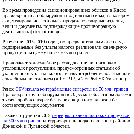
Во время проведения санкционированных обысков в Киеве
правоохранители обнаружили подпольный склад, на котором
аккумулировались готовые к продаже ювелирные изделия,
вещи и документы, подтверждающие противоправную
деятельность фигурантов дела.
В течение 2015-2019 годов, по предварительным оценкам,
подозреваемые без уплаты налогов реализовали ювелирную
продукцию на сумму более 50 млн гривен.
Продолжается досудебное расследование по признакам
уголовных преступлений, предусмотренных статьями об
уклонение от уплаты налогов и злоупотребление властью или
служебным положением (ч.1 ст.212, ч.2 ст.364 УК Украины).
Ранее
СБУ изъяла контрабандные сигареты на 50 млн гривен
.
Правоохранители обнаружили в Одесской области около семи
тысяч коробов сигарет без марок акцизного налога и без
соответствующих документов.
Также сотрудники СБУ
перекрыли канал поставок продуктов
на 500 млн гривен
на территории неподконтрольных районов
Донецкой и Луганской областей.