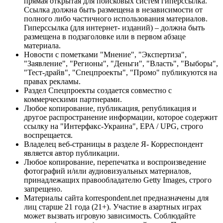
прямая открытая для поисковых систем гиперссылка.
Ссылка должна быть размещена в независимости от
полного либо частичного использования материалов.
Гиперссылка (для интернет- изданий) – должна быть
размещена в подзаголовке или в первом абзаце
материала.
Новости с пометками "Мнение", "Экспертиза",
"Заявление", "Регионы", "Деньги", "Власть", "Выборы",
"Тест-драйв", "Спецпроекты", "Промо" публикуются на
правах рекламы.
Раздел Спецпроекты создается совместно с
коммерческими партнерами.
Любое копирование, публикация, републикация и
другое распространение информации, которое содержит
ссылку на "Интерфакс-Украина", EPA / UPG, строго
воспрещается.
Владелец веб-страницы в разделе Я- Корреспондент
является автор публикации.
Любое копирование, перепечатка и воспроизведение
фотографий и/или аудиовизуальных материалов,
принадлежащих правообладателю Getty Images, строго
запрещено.
Материалы сайта korrespondent.net предназначены для
лиц старше 21 года (21+). Участие в азартных играх
может вызвать игровую зависимость. Соблюдайте