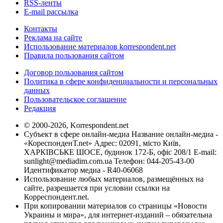
RSS-ленты
E-mail рассылка
Контакты
Реклама на сайте
Использование материалов korrespondent.net
Правила пользования сайтом
Договор пользования сайтом
Политика в сфере конфиденциальности и персональных
данных
Пользовательское соглашение
Редакция
© 2000-2026, Korrespondent.net
Субъект в сфере онлайн-медиа Название онлайн-медиа -
«КореспонденТ.net» Адрес: 02091, місто Київ,
ХАРКІВСЬКЕ ШОСЕ, будинок 172-Б, офіс 208/1 E-mail:
sunlight@mediadim.com.ua
Телефон: 044-205-43-00
Идентификатор медиа - R40-06068
Использование любых материалов, размещённых на
сайте, разрешается при условии ссылки на
Корреспондент.net.
При копировании материалов со страницы «Новости
Украины и мира», для интернет-изданий – обязательна