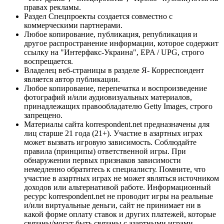
правах рекламы.
Раздел Спецпроекты создается совместно с
коммерческими партнерами.
Любое копирование, публикация, републикация и
другое распространение информации, которое содержит
ссылку на "Интерфакс-Украина", EPA / UPG, строго
воспрещается.
Владелец веб-страницы в разделе Я- Корреспондент
является автор публикации.
Любое копирование, перепечатка и воспроизведение
фотографий и/или аудиовизуальных материалов,
принадлежащих правообладателю Getty Images, строго
запрещено.
Материалы сайта korrespondent.net предназначены для
лиц старше 21 года (21+). Участие в азартных играх
может вызвать игровую зависимость. Соблюдайте
правила (принципы) ответственной игры. При
обнаружении первых признаков зависимости
немедленно обратитесь к специалисту. Помните, что
участие в азартных играх не может являться источником
доходов или альтернативой работе. Информационный
ресурс korrespondent.net не проводит игры на реальные
и/или виртуальные деньги, сайт не принимает ни в
какой форме оплату ставок и других платежей, которые
связаны/могут быть связаны с азартными играми,