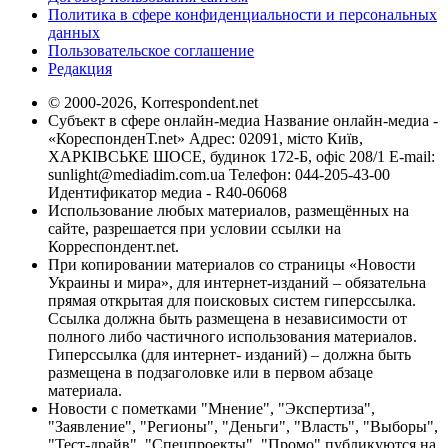
Политика в сфере конфиденциальности и персональных
данных
Пользовательское соглашение
Редакция
© 2000-2026, Korrespondent.net
Субъект в сфере онлайн-медиа Название онлайн-медиа -
«КореспонденТ.net» Адрес: 02091, місто Київ,
ХАРКІВСЬКЕ ШОСЕ, будинок 172-Б, офіс 208/1 E-mail:
sunlight@mediadim.com.ua
Телефон: 044-205-43-00
Идентификатор медиа - R40-06068
Использование любых материалов, размещённых на
сайте, разрешается при условии ссылки на
Корреспондент.net.
При копировании материалов со страницы «Новости
Украины и мира», для интернет-изданий – обязательна
прямая открытая для поисковых систем гиперссылка.
Ссылка должна быть размещена в независимости от
полного либо частичного использования материалов.
Гиперссылка (для интернет- изданий) – должна быть
размещена в подзаголовке или в первом абзаце
материала.
Новости с пометками "Мнение", "Экспертиза",
"Заявление", "Регионы", "Деньги", "Власть", "Выборы",
"Тест-драйв", "Спецпроекты", "Промо" публикуются на