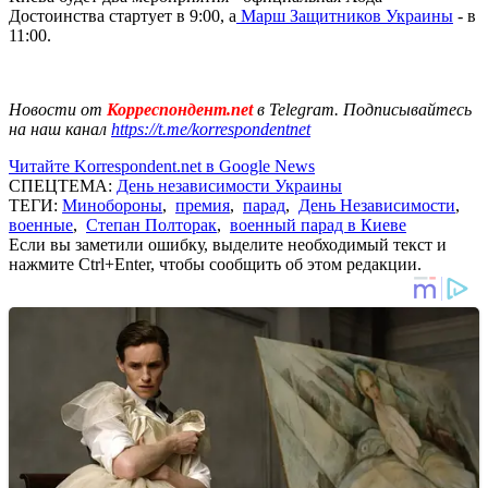
Достоинства стартует в 9:00, а
Марш Защитников Украины
- в
11:00.
Новости от
Корреспондент.net
в Telegram. Подписывайтесь
на наш канал
https://t.me/korrespondentnet
Читайте Korrespondent.net в Google News
СПЕЦТЕМА:
День независимости Украины
ТЕГИ:
Минобороны
,
премия
,
парад
,
День Независимости
,
военные
,
Степан Полторак
,
военный парад в Киеве
Если вы заметили ошибку, выделите необходимый текст и
нажмите Ctrl+Enter, чтобы сообщить об этом редакции.