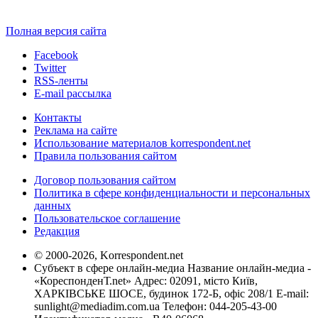
Полная версия сайта
Facebook
Twitter
RSS-ленты
E-mail рассылка
Контакты
Реклама на сайте
Использование материалов korrespondent.net
Правила пользования сайтом
Договор пользования сайтом
Политика в сфере конфиденциальности и персональных
данных
Пользовательское соглашение
Редакция
© 2000-2026, Korrespondent.net
Субъект в сфере онлайн-медиа Название онлайн-медиа -
«КореспонденТ.net» Адрес: 02091, місто Київ,
ХАРКІВСЬКЕ ШОСЕ, будинок 172-Б, офіс 208/1 E-mail:
sunlight@mediadim.com.ua
Телефон: 044-205-43-00