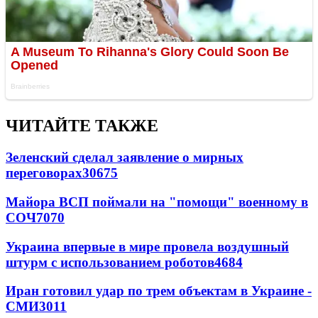
ЧИТАЙТЕ ТАКЖЕ
Зеленский сделал заявление о мирных
переговорах
30675
Майора ВСП поймали на "помощи" военному в
СОЧ
7070
Украина впервые в мире провела воздушный
штурм с использованием роботов
4684
Иран готовил удар по трем объектам в Украине -
СМИ
3011