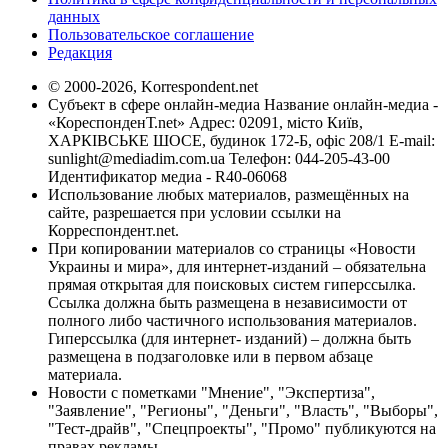
данных
Пользовательское соглашение
Редакция
© 2000-2026, Korrespondent.net
Субъект в сфере онлайн-медиа Название онлайн-медиа -
«КореспонденТ.net» Адрес: 02091, місто Київ,
ХАРКІВСЬКЕ ШОСЕ, будинок 172-Б, офіс 208/1 E-mail:
sunlight@mediadim.com.ua
Телефон: 044-205-43-00
Идентификатор медиа - R40-06068
Использование любых материалов, размещённых на
сайте, разрешается при условии ссылки на
Корреспондент.net.
При копировании материалов со страницы «Новости
Украины и мира», для интернет-изданий – обязательна
прямая открытая для поисковых систем гиперссылка.
Ссылка должна быть размещена в независимости от
полного либо частичного использования материалов.
Гиперссылка (для интернет- изданий) – должна быть
размещена в подзаголовке или в первом абзаце
материала.
Новости с пометками "Мнение", "Экспертиза",
"Заявление", "Регионы", "Деньги", "Власть", "Выборы",
"Тест-драйв", "Спецпроекты", "Промо" публикуются на
правах рекламы.