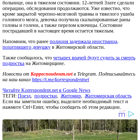
больнице, она в тяжелом состоянии. 12-летней Злате сделали
операцию, обследования продолжаются. Уже известно, что
кроме закрытой черепно-мозговой травмы и тяжелого ушиба
головного мозга, девочка получила скальпированные раны
головы и голени, а также перелом ключицы. Состояние
пострадавшей в настоящее время остается тяжелым.
Напомним, что ранее
полиция задержала иностранца,
похитившего девушку
в Житомирской области.
Также сообщалось, что
четырех врачей будут судить за смерть
подростка
на Житомирщине.
Новости от
Корреспондент.net
в Telegram. Подписывайтесь
на наш канал
https://t.me/korrespondentnet
Читайте Korrespondent.net в Google News
ТЕГИ:
Поезд
,
подростки
,
Житомир
,
Житомирская область
Если вы заметили ошибку, выделите необходимый текст и
нажмите Ctrl+Enter, чтобы сообщить об этом редакции.