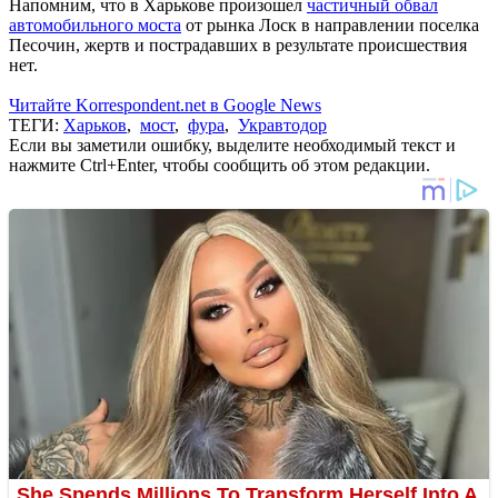
Напомним, что в Харькове произошел
частичный обвал
автомобильного моста
от рынка Лоск в направлении поселка
Песочин, жертв и пострадавших в результате происшествия
нет.
Читайте Korrespondent.net в Google News
ТЕГИ:
Харьков
,
мост
,
фура
,
Укравтодор
Если вы заметили ошибку, выделите необходимый текст и
нажмите Ctrl+Enter, чтобы сообщить об этом редакции.