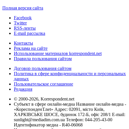
Полная версия сайта
Facebook
Twitter
RSS-ленты
E-mail рассылка
Контакты
Реклама на сайте
Использование материалов korrespondent.net
Правила пользования сайтом
Договор пользования сайтом
Политика в сфере конфиденциальности и персональных
данных
Пользовательское соглашение
Редакция
© 2000-2026, Korrespondent.net
Субъект в сфере онлайн-медиа Название онлайн-медиа -
«КореспонденТ.net» Адрес: 02091, місто Київ,
ХАРКІВСЬКЕ ШОСЕ, будинок 172-Б, офіс 208/1 E-mail:
sunlight@mediadim.com.ua
Телефон: 044-205-43-00
Идентификатор медиа - R40-06068