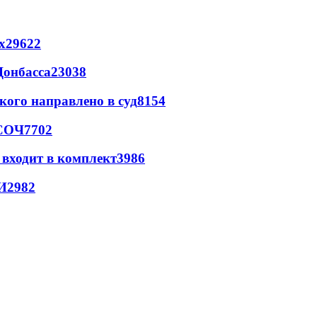
х
29622
Донбасса
23038
кого направлено в суд
8154
 СОЧ
7702
 входит в комплект
3986
И
2982