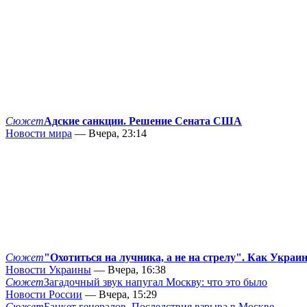
Сюжет
Адские санкции. Решение Сената США
Новости мира
— Вчера, 23:14
Сюжет
"Охотиться на лучника, а не на стрелу". Как Украи
Новости Украины
— Вчера, 16:38
Сюжет
Загадочный звук напугал Москву: что это было
Новости России
— Вчера, 15:29
Сюжет
Банкет генералов. Последствия взрыва в Москве