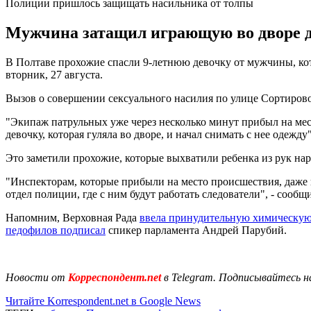
Полиции пришлось защищать насильника от толпы
Мужчина затащил играющую во дворе де
В Полтаве прохожие спасли 9-летнюю девочку от мужчины, кот
вторник, 27 августа.
Вызов о совершении сексуального насилия по улице Сортирово
"Экипаж патрульных уже через несколько минут прибыл на мес
девочку, которая гуляла во дворе, и начал снимать с нее одежду
Это заметили прохожие, которые выхватили ребенка из рук на
"Инспекторам, которые прибыли на место происшествия, даже
отдел полиции, где с ним будут работать следователи", - сооб
Напомним, Верховная Рада
ввела принудительную химическую
педофилов подписал
спикер парламента Андрей Парубий.
Новости от
Корреспондент.net
в Telegram. Подписывайтесь н
Читайте Korrespondent.net в Google News