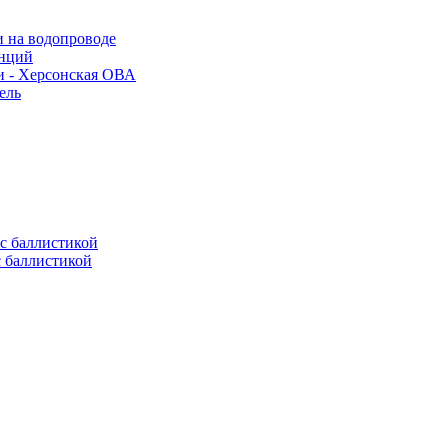
и на водопроводе
анций
и - Херсонская ОВА
ель
с баллистикой