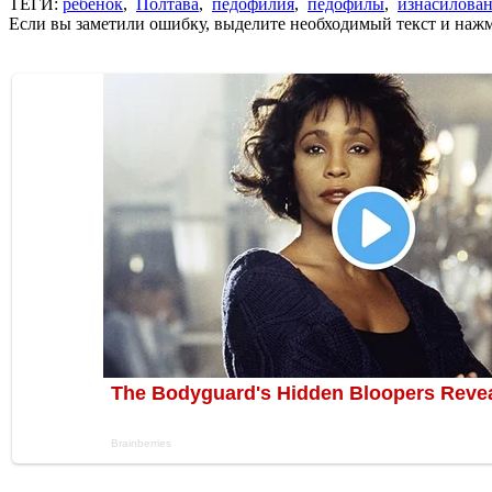
ТЕГИ:
ребенок
,
Полтава
,
педофилия
,
педофилы
,
изнасилова
Если вы заметили ошибку, выделите необходимый текст и нажми