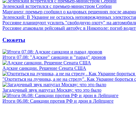
Зеленский встретился с премьер-министром Сербии
Марганец: премьер сообщил о кадровых решениях после авари
Зеленский: В Украине не осталось неповрежденных электрост
Россияне планируют усилить "свободную охоту" на автомобил
Россияне атаковали рейсовый автобус в Никополе: погиб водит
Сюжеты
Итоги 07.08: "Адские" санкции и "парад" дронов
Адские санкции. Решение Сената США
"Охотиться на лучника, а не на стрелу". Как Украине бороться 
Загадочный звук напугал Москву: что это было
Итоги 06.08: Санкции против РФ и дрон в Лейпциге