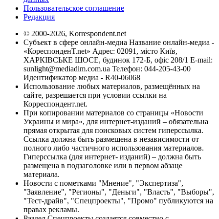
Пользовательское соглашение
Редакция
© 2000-2026, Korrespondent.net
Субъект в сфере онлайн-медиа Название онлайн-медиа -
«КореспонденТ.net» Адрес: 02091, місто Київ,
ХАРКІВСЬКЕ ШОСЕ, будинок 172-Б, офіс 208/1 E-mail:
sunlight@mediadim.com.ua
Телефон: 044-205-43-00
Идентификатор медиа - R40-06068
Использование любых материалов, размещённых на
сайте, разрешается при условии ссылки на
Корреспондент.net.
При копировании материалов со страницы «Новости
Украины и мира», для интернет-изданий – обязательна
прямая открытая для поисковых систем гиперссылка.
Ссылка должна быть размещена в независимости от
полного либо частичного использования материалов.
Гиперссылка (для интернет- изданий) – должна быть
размещена в подзаголовке или в первом абзаце
материала.
Новости с пометками "Мнение", "Экспертиза",
"Заявление", "Регионы", "Деньги", "Власть", "Выборы",
"Тест-драйв", "Спецпроекты", "Промо" публикуются на
правах рекламы.
Раздел Спецпроекты создается совместно с