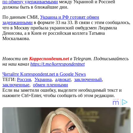
по обмену удерживаемыми
между Украиной и Россией
должны быть в ближайшие дни.
По данным СМИ,
Украина и РФ готовят обмен
задержанными
в формате 33 на 33. В связи с этим сообщалось,
что в Москву прибыла украинский омбудсмен Людмила
Денисова, а в Киев ее российская коллега Татьяна
Москалькова.
Новости от
Корреспондент.net
в Telegram. Подписывайтесь
на наш канал
https://t.me/korrespondentnet
Читайте Korrespondent.net в Google News
ТЕГИ:
Россия
,
Украина
,
адвокат
,
заключенный
,
заключенные
,
обмен пленными
Если вы заметили ошибку, выделите необходимый текст и
нажмите Ctrl+Enter, чтобы сообщить об этом редакции.