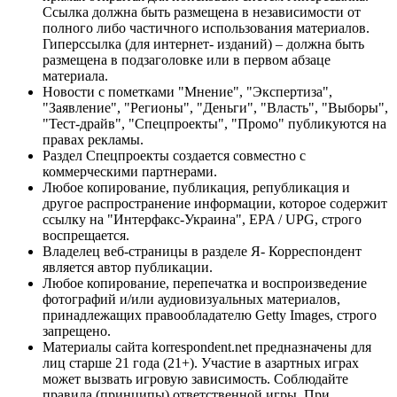
Ссылка должна быть размещена в независимости от
полного либо частичного использования материалов.
Гиперссылка (для интернет- изданий) – должна быть
размещена в подзаголовке или в первом абзаце
материала.
Новости с пометками "Мнение", "Экспертиза",
"Заявление", "Регионы", "Деньги", "Власть", "Выборы",
"Тест-драйв", "Спецпроекты", "Промо" публикуются на
правах рекламы.
Раздел Спецпроекты создается совместно с
коммерческими партнерами.
Любое копирование, публикация, републикация и
другое распространение информации, которое содержит
ссылку на "Интерфакс-Украина", EPA / UPG, строго
воспрещается.
Владелец веб-страницы в разделе Я- Корреспондент
является автор публикации.
Любое копирование, перепечатка и воспроизведение
фотографий и/или аудиовизуальных материалов,
принадлежащих правообладателю Getty Images, строго
запрещено.
Материалы сайта korrespondent.net предназначены для
лиц старше 21 года (21+). Участие в азартных играх
может вызвать игровую зависимость. Соблюдайте
правила (принципы) ответственной игры. При