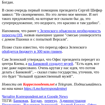
Богдан.
В свою очередь первый помощник президента Сергей Шефир
заявил: "Не своевременно. Но это лично мое мнение. И нет
таких предложений, на которые все сказали бы: да, это
суперпредложение, это недорого, это красиво и там удобно".
Напомним, что ранее
у Зеленского объяснили необходимость
переезда ОП
, назвав нынешнее здание "смесью университета
с домом Пшонки и с попыткой Версаля".
Позже стало известно, что переезд офиса Зеленского
обойдется бюджету в 300 млн гривен
.
Сам Зеленский утверждал, что Офис президента переедет из
центра Киева, а
на Банковой создадут музей
. "Есть идея, все
уже даже нарисовано. Очень крутая у нас идея, что потом
делать с Банковой", – сказал глава государства, уточнив, что
это будет "большой художественный музей".
Новости от
Корреспондент.net
в Telegram. Подписывайтесь
на наш канал
https://t.me/korrespondentnet
Читайте Korrespondent.net в Google News
ТЕГИ:
Банковая
,
Богдан
,
переезд
,
Администрация
Президента
,
Владимир Зеленский
,
Андрей Богдан
,
Офис