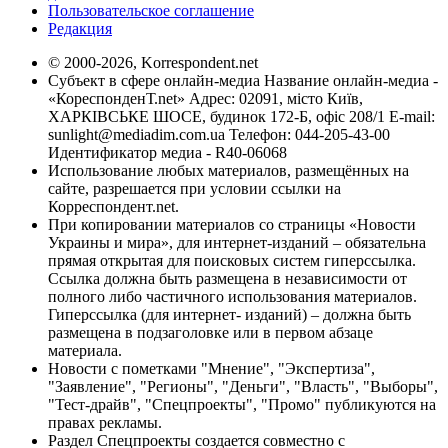
Пользовательское соглашение
Редакция
© 2000-2026, Korrespondent.net
Субъект в сфере онлайн-медиа Название онлайн-медиа -
«КореспонденТ.net» Адрес: 02091, місто Київ,
ХАРКІВСЬКЕ ШОСЕ, будинок 172-Б, офіс 208/1 E-mail:
sunlight@mediadim.com.ua
Телефон: 044-205-43-00
Идентификатор медиа - R40-06068
Использование любых материалов, размещённых на
сайте, разрешается при условии ссылки на
Корреспондент.net.
При копировании материалов со страницы «Новости
Украины и мира», для интернет-изданий – обязательна
прямая открытая для поисковых систем гиперссылка.
Ссылка должна быть размещена в независимости от
полного либо частичного использования материалов.
Гиперссылка (для интернет- изданий) – должна быть
размещена в подзаголовке или в первом абзаце
материала.
Новости с пометками "Мнение", "Экспертиза",
"Заявление", "Регионы", "Деньги", "Власть", "Выборы",
"Тест-драйв", "Спецпроекты", "Промо" публикуются на
правах рекламы.
Раздел Спецпроекты создается совместно с