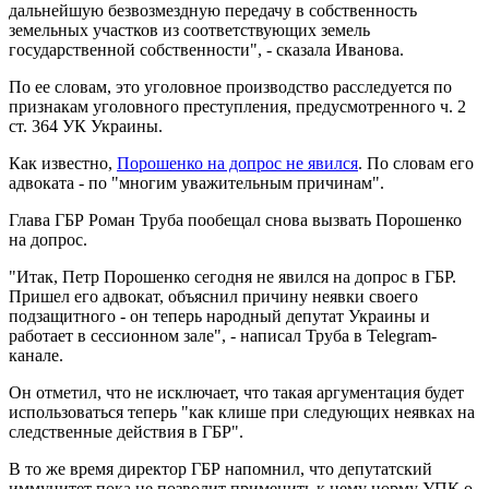
дальнейшую безвозмездную передачу в собственность
земельных участков из соответствующих земель
государственной собственности", - сказала Иванова.
По ее словам, это уголовное производство расследуется по
признакам уголовного преступления, предусмотренного ч. 2
ст. 364 УК Украины.
Как известно,
Порошенко на допрос не явился
. По словам его
адвоката - по "многим уважительным причинам".
Глава ГБР Роман Труба пообещал снова вызвать Порошенко
на допрос.
"Итак, Петр Порошенко сегодня не явился на допрос в ГБР.
Пришел его адвокат, объяснил причину неявки своего
подзащитного - он теперь народный депутат Украины и
работает в сессионном зале", - написал Труба в Telegram-
канале.
Он отметил, что не исключает, что такая аргументация будет
использоваться теперь "как клише при следующих неявках на
следственные действия в ГБР".
В то же время директор ГБР напомнил, что депутатский
иммунитет пока не позволит применить к нему норму УПК о