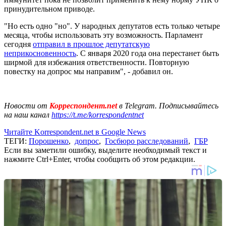
принудительном приводе.
"Но есть одно "но". У народных депутатов есть только четыре
месяца, чтобы использовать эту возможность. Парламент
сегодня
отправил в прошлое депутатскую
неприкосновенность
. С января 2020 года она перестанет быть
ширмой для избежания ответственности. Повторную
повестку на допрос мы направим", - добавил он.
Новости от
Корреспондент.net
в Telegram. Подписывайтесь
на наш канал
https://t.me/korrespondentnet
Читайте Korrespondent.net в Google News
ТЕГИ:
Порошенко
,
допрос
,
Госбюро расследований
,
ГБР
Если вы заметили ошибку, выделите необходимый текст и
нажмите Ctrl+Enter, чтобы сообщить об этом редакции.