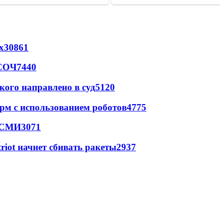
х
30861
 СОЧ
7440
кого направлено в суд
5120
рм с использованием роботов
4775
- СМИ
3071
triot начнет сбивать ракеты
2937