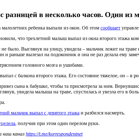
с разницей в несколько часов. Один из
ва малолетних ребенка выпали из окон. Об этом
сообщает
управлен
новили, что трехлетний малыш выпал из окна второго этажа комн
 не было. Выглянув на улицу, увидела – мальчик лежит на траве
н и раньше вылезал на подоконник и она не раз делала ему заме
отрясением головного мозга и ушибами.
ыпал с балкона второго этажа. Его состояние тяжелое, он – в р
привез сына к бабушке, чтобы та присмотрела за ним. Вернувшис
янув, увидела малыша на траве, спустилась и увезла его в боль
ра.
тний мальчик выпал с девятого этажа
и разбился насмерть.
уцелела
, получив при этом один перелом руки.
а наш канал
https://t.me/korrespondentnet