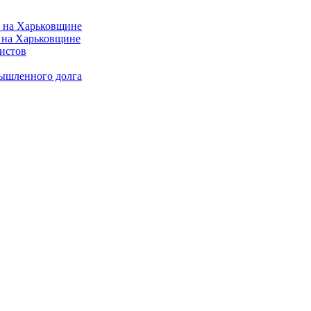
 на Харьковщине
истов
мышленного долга