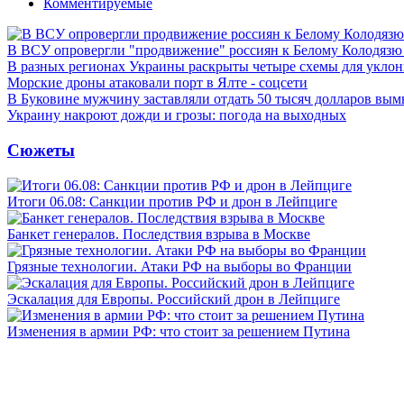
Комментируемые
В ВСУ опровергли "продвижение" россиян к Белому Колодязю
В разных регионах Украины раскрыты четыре схемы для уклон
Морские дроны атаковали порт в Ялте - соцсети
В Буковине мужчину заставляли отдать 50 тысяч долларов вы
Украину накроют дожди и грозы: погода на выходных
Сюжеты
Итоги 06.08: Санкции против РФ и дрон в Лейпциге
Банкет генералов. Последствия взрыва в Москве
Грязные технологии. Атаки РФ на выборы во Франции
Эскалация для Европы. Российский дрон в Лейпциге
Изменения в армии РФ: что стоит за решением Путина