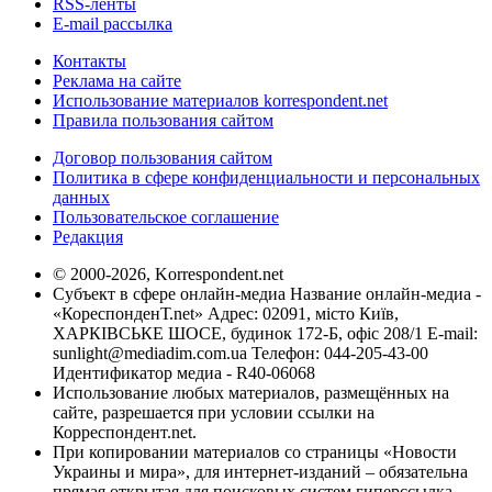
RSS-ленты
E-mail рассылка
Контакты
Реклама на сайте
Использование материалов korrespondent.net
Правила пользования сайтом
Договор пользования сайтом
Политика в сфере конфиденциальности и персональных
данных
Пользовательское соглашение
Редакция
© 2000-2026, Korrespondent.net
Субъект в сфере онлайн-медиа Название онлайн-медиа -
«КореспонденТ.net» Адрес: 02091, місто Київ,
ХАРКІВСЬКЕ ШОСЕ, будинок 172-Б, офіс 208/1 E-mail:
sunlight@mediadim.com.ua
Телефон: 044-205-43-00
Идентификатор медиа - R40-06068
Использование любых материалов, размещённых на
сайте, разрешается при условии ссылки на
Корреспондент.net.
При копировании материалов со страницы «Новости
Украины и мира», для интернет-изданий – обязательна
прямая открытая для поисковых систем гиперссылка.