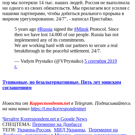
пор мы потеряли 14 тыс. наших людей. Россия не выполнила
ни одного из своих обязательств. Мы прилагаем все усилия с
нашими партнерами, чтобы добиться реального прорыва в
мирном урегулировании. 24/7", - написал Пристайко.
5 years ago
#Russia
signed the
#Minsk
Protocol. Since
then we have lost 14.000 of our people. Russia has not
implemented any of its commitments.
We are working hard with our partners to secure a real
breakthrough in the peaceful settlement. 24/7.
— Vadym Prystaiko (@VPrystaiko)
5 сентября 2019
г.
Тупиковые, но безальтернативные. Пять лет минским
соглашениям
Новости от
Корреспондент.net
в Telegram. Подписывайтесь
на наш канал
https://t.me/korrespondentnet
Читайте Korrespondent.net в Google News
СПЕЦТЕМА:
Перемирие на Донбассе
ТЕГИ:
Украина-Россия
,
МИД Украины
,
Перемирие на