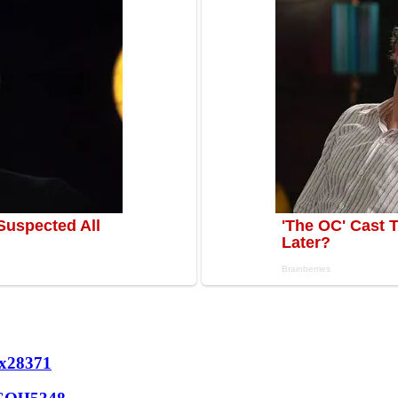
х
28371