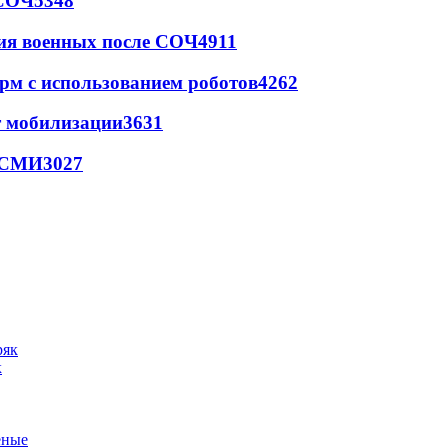
 СОЧ
5348
ия военных после СОЧ
4911
рм с использованием роботов
4262
т мобилизации
3631
- СМИ
3027
к
еные