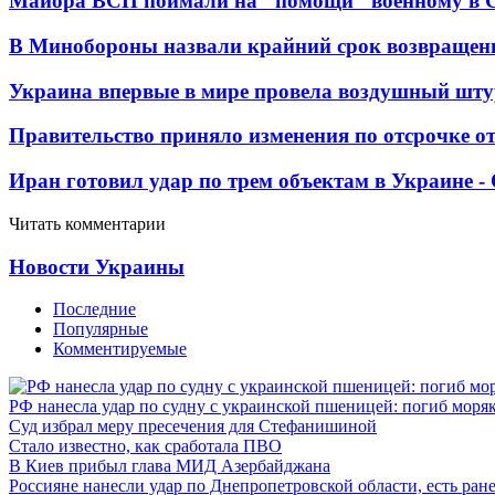
Майора ВСП поймали на "помощи" военному в
В Минобороны назвали крайний срок возвращен
Украина впервые в мире провела воздушный шту
Правительство приняло изменения по отсрочке о
Иран готовил удар по трем объектам в Украине 
Читать комментарии
Новости Украины
Последние
Популярные
Комментируемые
РФ нанесла удар по судну с украинской пшеницей: погиб моря
Суд избрал меру пресечения для Стефанишиной
Стало известно, как сработала ПВО
В Киев прибыл глава МИД Азербайджана
Россияне нанесли удар по Днепропетровской области, есть ран