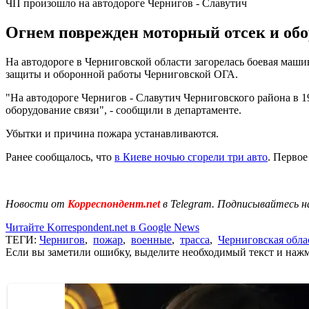
ЧП произошло на автодороге Чернигов - Славутич
Огнем поврежден моторный отсек и обо
На автодороге в Черниговской области загорелась боевая маш
защиты и оборонной работы Черниговской ОГА.
"На автодороге Чернигов - Славутич Черниговского района в
оборудование связи", - сообщили в департаменте.
Убытки и причина пожара устанавливаются.
Ранее сообщалось, что
в Киеве ночью сгорели три авто
. Первое
Новости от
Корреспондент.net
в Telegram. Подписывайтесь н
Читайте Korrespondent.net в Google News
ТЕГИ:
Чернигов
,
пожар
,
военные
,
трасса
,
Черниговская обла
Если вы заметили ошибку, выделите необходимый текст и нажми