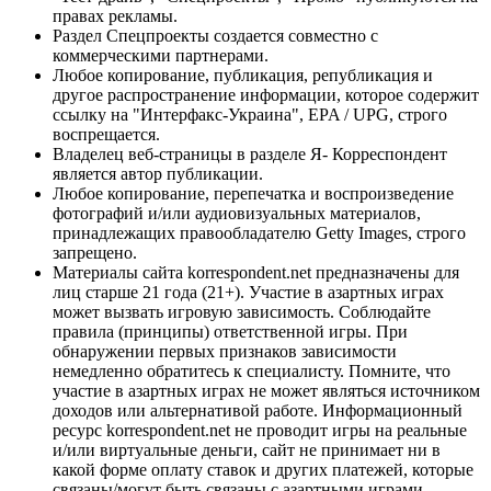
правах рекламы.
Раздел Спецпроекты создается совместно с
коммерческими партнерами.
Любое копирование, публикация, републикация и
другое распространение информации, которое содержит
ссылку на "Интерфакс-Украина", EPA / UPG, строго
воспрещается.
Владелец веб-страницы в разделе Я- Корреспондент
является автор публикации.
Любое копирование, перепечатка и воспроизведение
фотографий и/или аудиовизуальных материалов,
принадлежащих правообладателю Getty Images, строго
запрещено.
Материалы сайта korrespondent.net предназначены для
лиц старше 21 года (21+). Участие в азартных играх
может вызвать игровую зависимость. Соблюдайте
правила (принципы) ответственной игры. При
обнаружении первых признаков зависимости
немедленно обратитесь к специалисту. Помните, что
участие в азартных играх не может являться источником
доходов или альтернативой работе. Информационный
ресурс korrespondent.net не проводит игры на реальные
и/или виртуальные деньги, сайт не принимает ни в
какой форме оплату ставок и других платежей, которые
связаны/могут быть связаны с азартными играми,