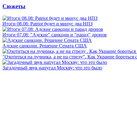
Сюжеты
Итоги 08.08: Patriot будет и минус два НПЗ
Итоги 07.08: "Адские" санкции и "парад" дронов
Адские санкции. Решение Сената США
"Охотиться на лучника, а не на стрелу". Как Украине бороться 
Загадочный звук напугал Москву: что это было