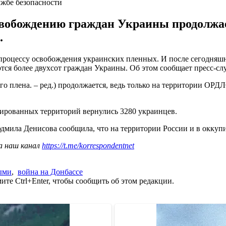
ужбе безопасности
свобождению граждан Украины продолжае
.
роцессу освобождения украинских пленных. И после сегодняшнег
ся более двухсот граждан Украины. Об этом сообщает пресс-сл
 плена. – ред.) продолжается, ведь только на территории ОРДЛ
упированных территорий вернулись 3280 украинцев.
дмила Денисова сообщила, что на территории России и в окку
а наш канал
https://t.me/korrespondentnet
ыми
,
война на Донбассе
те Ctrl+Enter, чтобы сообщить об этом редакции.