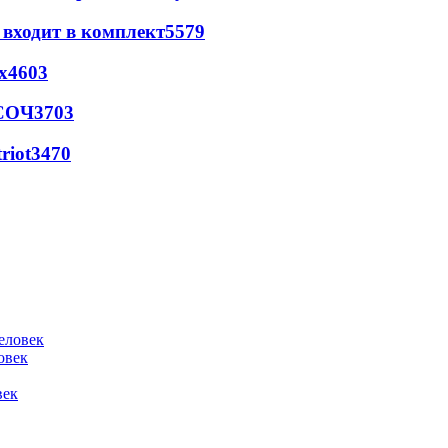
 входит в комплект
5579
х
4603
 СОЧ
3703
riot
3470
овек
век