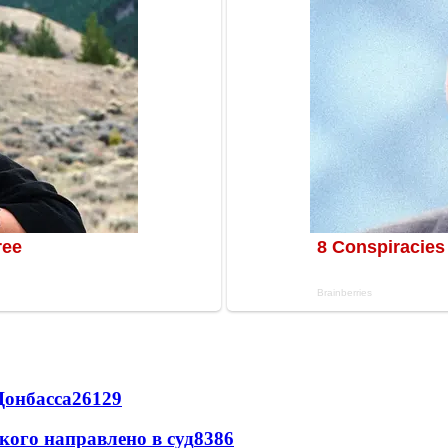
Донбасса
26129
кого направлено в суд
8386