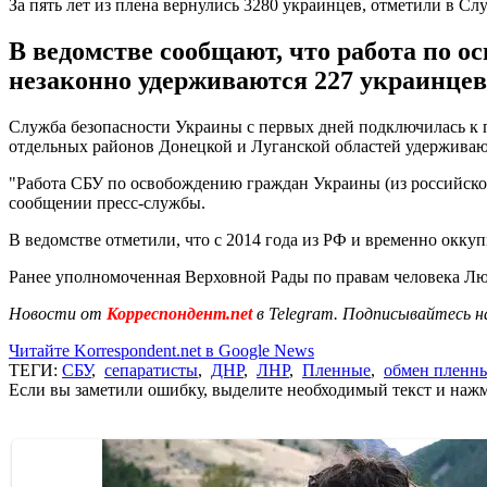
За пять лет из плена вернулись 3280 украинцев, отметили в Сл
В ведомстве сообщают, что работа по о
незаконно удерживаются 227 украинцев
Служба безопасности Украины с первых дней подключилась к п
отдельных районов Донецкой и Луганской областей удерживают
"Работа СБУ по освобождению граждан Украины (из российского
сообщении пресс-службы.
В ведомстве отметили, что с 2014 года из РФ и временно окк
Ранее уполномоченная Верховной Рады по правам человека Лю
Новости от
Корреспондент.net
в Telegram. Подписывайтесь н
Читайте Korrespondent.net в Google News
ТЕГИ:
СБУ
,
сепаратисты
,
ДНР
,
ЛНР
,
Пленные
,
обмен пленн
Если вы заметили ошибку, выделите необходимый текст и нажми