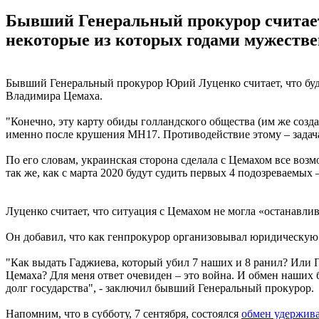
Бывший Генеральный прокурор считает,
некоторые из которых годами мужеств
Бывший Генеральный прокурор Юрий Луценко считает, что буде
Владимира Цемаха.
"Конечно, эту карту обиды голландского общества (им же созд
именно после крушения МН17. Противодействие этому – задача
По его словам, украинская сторона сделала с Цемахом все воз
так же, как с марта 2020 будут судить первых 4 подозреваемых 
Луценко считает, что ситуация с Цемахом не могла «останавл
Он добавил, что как генпрокурор организовывал юридическую по
"Как выдать Гаджиева, который убил 7 наших и 8 ранил? Или 
Цемаха? Для меня ответ очевиден – это война. И обмен наших
долг государства", - заключил бывший Генеральный прокурор.
Напомним, что в субботу, 7 сентября, состоялся
обмен удержив