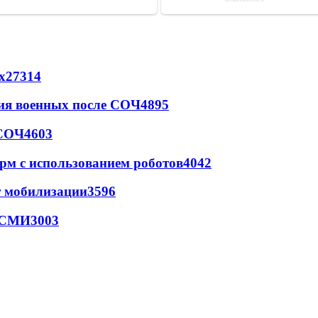
х
27314
ия военных после СОЧ
4895
 СОЧ
4603
рм с использованием роботов
4042
т мобилизации
3596
- СМИ
3003