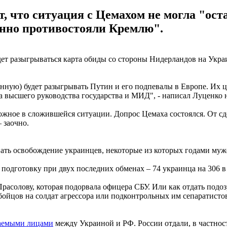
 что ситуация с Цемахом не могла "ост
енно противостояли Кремлю".
т разыгрываться карта обиды со стороны Нидерландов на Украи
анную) будет разыгрывать Путин и его подпевалы в Европе. Их 
 высшего руководства государства и МИД", - написал Луценко н
можное в сложившейся ситуации. Допрос Цемаха состоялся. От сд
– заочно.
ивать освобождение украинцев, некоторые из которых годами му
дготовку при двух последних обменах – 74 украинца на 306 в де
Прасолову, которая подорвала офицера СБУ. Или как отдать по
 бойцов на солдат агрессора или подконтрольных им сепаратист
аемыми лицами
между Украиной и РФ. России отдали, в частнос