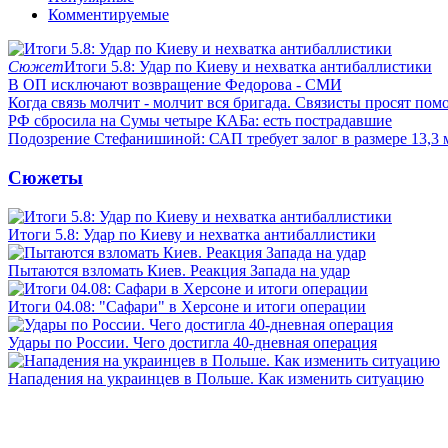
Комментируемые
Сюжет
Итоги 5.8: Удар по Киеву и нехватка антибаллистики
В ОП исключают возвращение Федорова - СМИ
Когда связь молчит - молчит вся бригада. Связисты просят по
РФ сбросила на Сумы четыре КАБа: есть пострадавшие
Подозрение Стефанишиной: САП требует залог в размере 13,3 
Сюжеты
Итоги 5.8: Удар по Киеву и нехватка антибаллистики
Пытаются взломать Киев. Реакция Запада на удар
Итоги 04.08: "Сафари" в Херсоне и итоги операции
Удары по России. Чего достигла 40-дневная операция
Нападения на украинцев в Польше. Как изменить ситуацию