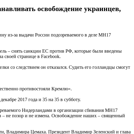
анавливать освобождение украинцев,
ну из-за выдачи России подозреваемого в деле МН17
цель – снять санкции ЕС против РФ, которые были введены
а своей странице в Facebook.
елки со следствием он отказался. Судить его голландцы смогут
жественно противостояли Кремлю».
кабре 2017 года и 35 на 35 в субботу.
дозреваемого Нидерландами в организации сбивания МН17
ов – не позор и не измена. Освобождение наших – священный
ти, Владимира Цемаха. Президент Владимир Зеленский и глава