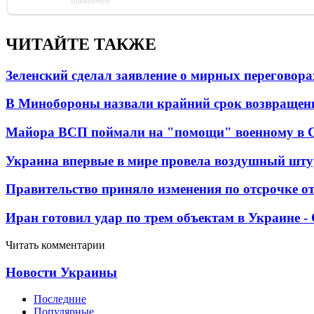
ЧИТАЙТЕ ТАКЖЕ
Зеленский сделал заявление о мирных переговора
В Минобороны назвали крайний срок возвращен
Майора ВСП поймали на "помощи" военному в
Украина впервые в мире провела воздушный шту
Правительство приняло изменения по отсрочке о
Иран готовил удар по трем объектам в Украине 
Читать комментарии
Новости Украины
Последние
Популярные