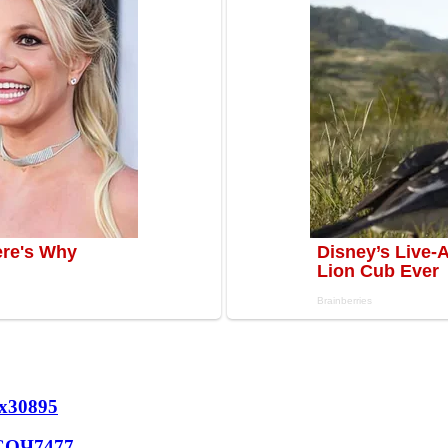
х
30895
 СОЧ
7477