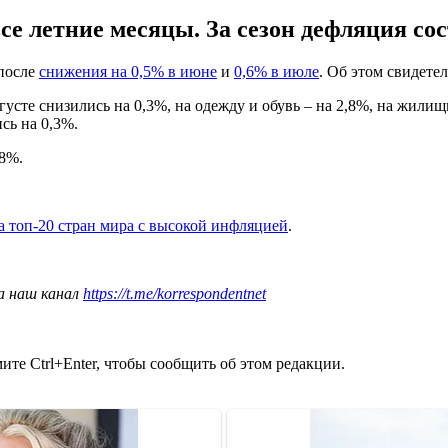
е летние месяцы. За сезон дефляция сос
 после
снижения на 0,5% в июне
и
0,6% в июле
. Об этом свидете
усте снизились на 0,3%, на одежду и обувь – на 2,8%, на жилищ
сь на 0,3%.
8%.
 топ-20 стран мира с высокой инфляцией
.
а наш канал
https://t.me/korrespondentnet
те Ctrl+Enter, чтобы сообщить об этом редакции.