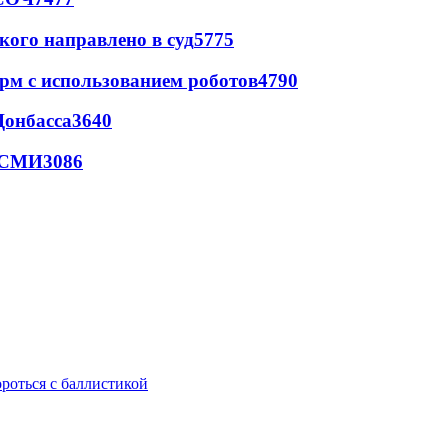
кого направлено в суд
5775
рм с использованием роботов
4790
Донбасса
3640
- СМИ
3086
ороться с баллистикой