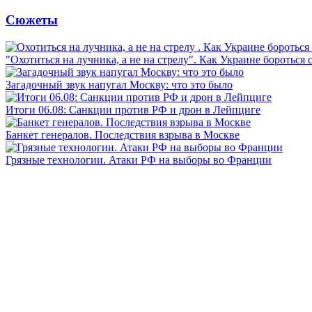
Сюжеты
"Охотиться на лучника, а не на стрелу". Как Украине бороться 
Загадочный звук напугал Москву: что это было
Итоги 06.08: Санкции против РФ и дрон в Лейпциге
Банкет генералов. Последствия взрыва в Москве
Грязные технологии. Атаки РФ на выборы во Франции