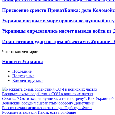
Присвоение средств ПриватБанка: дело Коломойс
Украина впервые в мире провела воздушный шту
Украинцы определились насчет вывода войск из 
Иран готовил удар по трем объектам в Украине 
Читать комментарии
Новости Украины
Последние
Популярные
Комментируемые
Раскрыта схема содействия СОЧ в воинских частях
Сюжет
"Охотиться на лучника, а не на стрелу". Как Украине б
Зеленский обсудил с Драпатым оборону Донетчины
Россия начала использовать новую Герберу - Флеш
Россияне атаковали Изюм, есть погибшие