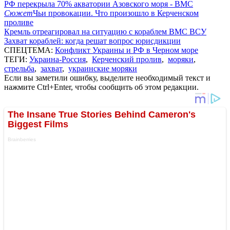
РФ перекрыла 70% акватории Азовского моря - ВМС
Сюжет
Чьи провокации. Что произошло в Керченском
проливе
Кремль отреагировал на ситуацию с кораблем ВМС ВСУ
Захват кораблей: когда решат вопрос юрисдикции
СПЕЦТЕМА:
Конфликт Украины и РФ в Черном море
ТЕГИ:
Украина-Россия
,
Керченский пролив
,
моряки
,
стрельба
,
захват
,
украинские моряки
Если вы заметили ошибку, выделите необходимый текст и
нажмите Ctrl+Enter, чтобы сообщить об этом редакции.