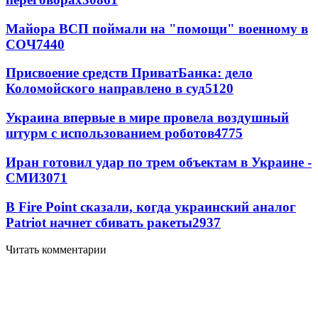
Майора ВСП поймали на "помощи" военному в
СОЧ
7440
Присвоение средств ПриватБанка: дело
Коломойского направлено в суд
5120
Украина впервые в мире провела воздушный
штурм с использованием роботов
4775
Иран готовил удар по трем объектам в Украине -
СМИ
3071
В Fire Point сказали, когда украинский аналог
Patriot начнет сбивать ракеты
2937
Читать комментарии