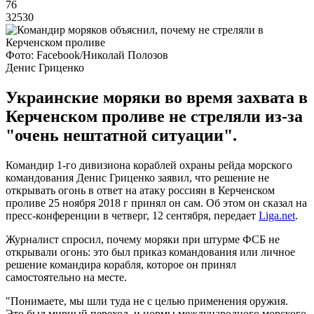
76
32530
Фото: Facebook/Николай Полозов
Денис Гриценко
Украинские моряки во время захвата в
Керченском проливе не стреляли из-за
"очень нештатной ситуации".
Командир 1-го дивизиона кораблей охраны рейда морского
командования Денис Гриценко заявил, что решение не
открывать огонь в ответ на атаку россиян в Керченском
проливе 25 ноября 2018 г принял он сам. Об этом он сказал на
пресс-конференции в четверг, 12 сентября, передает
Liga.net
.
Журналист спросил, почему моряки при штурме ФСБ не
открывали огонь: это был приказ командования или личное
решение командира корабля, которое он принял
самостоятельно на месте.
"Понимаете, мы шли туда не с целью применения оружия.
Это был мирный переход, и нормы международного морского