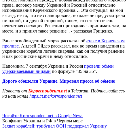
права, договор между Украиной и Россией относительно
использования Керченского пролива… Эта ситуация, на мой
взгляд, не то, что не спланирована, но даже не предусмотрена
ни одной, ни другой стороной, никем, то есть это очень
нештатная ситуация. Решения приходилось принимать там, на
месте, и я принял такое решение", - рассказал Гриценко.
Ранее освобожденный моряк рассказал об
атаке в Керченском
проливе
. Андрей Эйдер рассказал, как во время нападения на
украинские корабли летели снаряды, как он получил ранение
и как российские врачи к нему относились.
Напомним, 7 сентября Украина и Россия
провели обмен
удерживаемыми лицами
по формуле "35 на 35".
Дорого обошелся Украине. Мировая пресса об обмене
Новости от
Корреспондент.net
в Telegram. Подписывайтесь
на наш канал
https://t.me/korrespondentnet
Читайте Korrespondent.net в Google News
Конфликт Украины и РФ в Черном море
Захват кораблей: трибунал ООН поддержал Украину