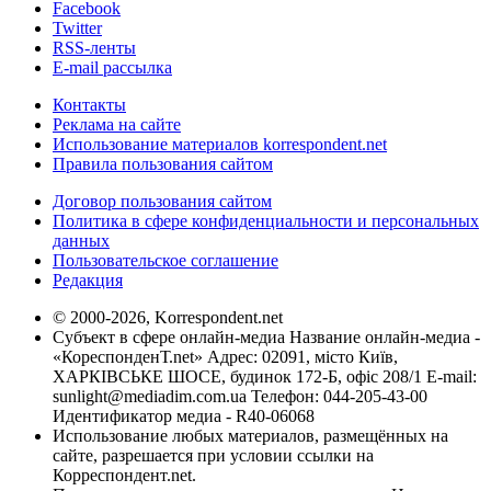
Facebook
Twitter
RSS-ленты
E-mail рассылка
Контакты
Реклама на сайте
Использование материалов korrespondent.net
Правила пользования сайтом
Договор пользования сайтом
Политика в сфере конфиденциальности и персональных
данных
Пользовательское соглашение
Редакция
© 2000-2026, Korrespondent.net
Субъект в сфере онлайн-медиа Название онлайн-медиа -
«КореспонденТ.net» Адрес: 02091, місто Київ,
ХАРКІВСЬКЕ ШОСЕ, будинок 172-Б, офіс 208/1 E-mail:
sunlight@mediadim.com.ua
Телефон: 044-205-43-00
Идентификатор медиа - R40-06068
Использование любых материалов, размещённых на
сайте, разрешается при условии ссылки на
Корреспондент.net.