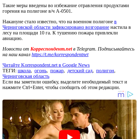
Такие меры введены во избежание отравления продуктами
горения на полигоне в/ч А-0501.
Накануне стало известно, что на военном полигоне
в
Черниговской области зафиксировано возгорание
настила в
лесу на площади 10 га. К тушению пожара привлекли
авиацию.
Новости от
Корреспондент.net
в Telegram. Подписывайтесь
на наш канал
https://t.me/korrespondentnet
Читайте Korrespondent.net в Google News
ТЕГИ:
школа
,
огонь
,
пожар
,
детский сад
,
полигон
,
Черниговская область
Если вы заметили ошибку, выделите необходимый текст и
нажмите Ctrl+Enter, чтобы сообщить об этом редакции.