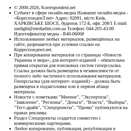
© 2000-2026, Korrespondent.net
Субъект в сфере онлайн-медиа Название онлайн-медиа -
«КореспонденТ.net» Адрес: 02091, місто Київ,
ХАРКІВСЬКЕ ШОСЕ, будинок 172-Б, офіс 208/1 E-mail:
sunlight@mediadim.com.ua
Телефон: 044-205-43-00
Идентификатор медиа - R40-06068
Использование любых материалов, размещённых на
сайте, разрешается при условии ссылки на
Корреспондент.net.
При копировании материалов со страницы «Новости
Украины и мира», для интернет-изданий – обязательна
прямая открытая для поисковых систем гиперссылка.
Ссылка должна быть размещена в независимости от
полного либо частичного использования материалов.
Гиперссылка (для интернет- изданий) – должна быть
размещена в подзаголовке или в первом абзаце
материала.
Новости с пометками "Мнение", "Экспертиза",
"Заявление", "Регионы", "Деньги", "Власть", "Выборы",
"Тест-драйв", "Спецпроекты", "Промо" публикуются на
правах рекламы.
Раздел Спецпроекты создается совместно с
коммерческими партнерами.
Любое копирование, публикация, републикация и