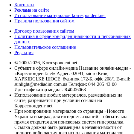
Контакты
Реклама на сайте
Использование материалов korrespondent.net
Правила пользования сайтом
Договор пользования сайтом
Политика в сфере конфиденциальности и персональных
данных
Пользовательское соглашение
Редакция
© 2000-2026, Korrespondent.net
Субъект в сфере онлайн-медиа Название онлайн-медиа -
«КореспонденТ.net» Адрес: 02091, місто Київ,
ХАРКІВСЬКЕ ШОСЕ, будинок 172-Б, офіс 208/1 E-mail:
sunlight@mediadim.com.ua
Телефон: 044-205-43-00
Идентификатор медиа - R40-06068
Использование любых материалов, размещённых на
сайте, разрешается при условии ссылки на
Корреспондент.net.
При копировании материалов со страницы «Новости
Украины и мира», для интернет-изданий – обязательна
прямая открытая для поисковых систем гиперссылка.
Ссылка должна быть размещена в независимости от
полного либо частичного использования материалов.