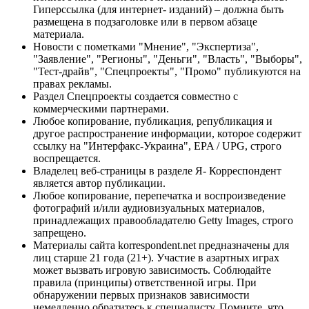
Гиперссылка (для интернет- изданий) – должна быть
размещена в подзаголовке или в первом абзаце
материала.
Новости с пометками "Мнение", "Экспертиза",
"Заявление", "Регионы", "Деньги", "Власть", "Выборы",
"Тест-драйв", "Спецпроекты", "Промо" публикуются на
правах рекламы.
Раздел Спецпроекты создается совместно с
коммерческими партнерами.
Любое копирование, публикация, републикация и
другое распространение информации, которое содержит
ссылку на "Интерфакс-Украина", EPA / UPG, строго
воспрещается.
Владелец веб-страницы в разделе Я- Корреспондент
является автор публикации.
Любое копирование, перепечатка и воспроизведение
фотографий и/или аудиовизуальных материалов,
принадлежащих правообладателю Getty Images, строго
запрещено.
Материалы сайта korrespondent.net предназначены для
лиц старше 21 года (21+). Участие в азартных играх
может вызвать игровую зависимость. Соблюдайте
правила (принципы) ответственной игры. При
обнаружении первых признаков зависимости
немедленно обратитесь к специалисту. Помните, что