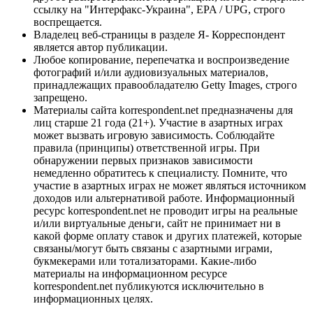
ссылку на "Интерфакс-Украина", EPA / UPG, строго
воспрещается.
Владелец веб-страницы в разделе Я- Корреспондент
является автор публикации.
Любое копирование, перепечатка и воспроизведение
фотографий и/или аудиовизуальных материалов,
принадлежащих правообладателю Getty Images, строго
запрещено.
Материалы сайта korrespondent.net предназначены для
лиц старше 21 года (21+). Участие в азартных играх
может вызвать игровую зависимость. Соблюдайте
правила (принципы) ответственной игры. При
обнаружении первых признаков зависимости
немедленно обратитесь к специалисту. Помните, что
участие в азартных играх не может являться источником
доходов или альтернативой работе. Информационный
ресурс korrespondent.net не проводит игры на реальные
и/или виртуальные деньги, сайт не принимает ни в
какой форме оплату ставок и других платежей, которые
связаны/могут быть связаны с азартными играми,
букмекерами или тотализаторами. Какие-либо
материалы на информационном ресурсе
korrespondent.net публикуются исключительно в
информационных целях.