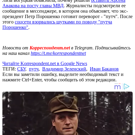
Лиза Богуцкая объяснила, почему решили
оставить Арсена
Авакова на посту главы МВД
. Журналисты подсмотрели ее
сообщение в мессенджере, в котором она объясняет, что экс-
президент Петр Порошенко готовит переворот - "путч". После
этого
соцсети взорвались шутками по поводу "путча
Порошенко"
.
Новости от
Корреспондент.net
в Telegram. Подписывайтесь
на наш канал
https://t.me/korrespondentnet
Читайте Korrespondent.net в Google News
ТЕГИ:
СБУ
,
путч
,
Владимир Зеленский
,
Иван Баканов
Если вы заметили ошибку, выделите необходимый текст и
нажмите Ctrl+Enter, чтобы сообщить об этом редакции.