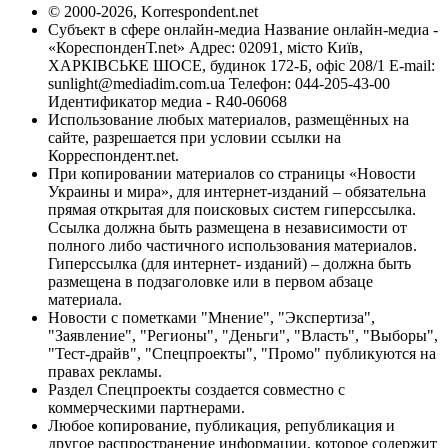
© 2000-2026, Korrespondent.net
Субъект в сфере онлайн-медиа Название онлайн-медиа -
«КореспонденТ.net» Адрес: 02091, місто Київ,
ХАРКІВСЬКЕ ШОСЕ, будинок 172-Б, офіс 208/1 E-mail:
sunlight@mediadim.com.ua
Телефон: 044-205-43-00
Идентификатор медиа - R40-06068
Использование любых материалов, размещённых на
сайте, разрешается при условии ссылки на
Корреспондент.net.
При копировании материалов со страницы «Новости
Украины и мира», для интернет-изданий – обязательна
прямая открытая для поисковых систем гиперссылка.
Ссылка должна быть размещена в независимости от
полного либо частичного использования материалов.
Гиперссылка (для интернет- изданий) – должна быть
размещена в подзаголовке или в первом абзаце
материала.
Новости с пометками "Мнение", "Экспертиза",
"Заявление", "Регионы", "Деньги", "Власть", "Выборы",
"Тест-драйв", "Спецпроекты", "Промо" публикуются на
правах рекламы.
Раздел Спецпроекты создается совместно с
коммерческими партнерами.
Любое копирование, публикация, републикация и
другое распространение информации, которое содержит